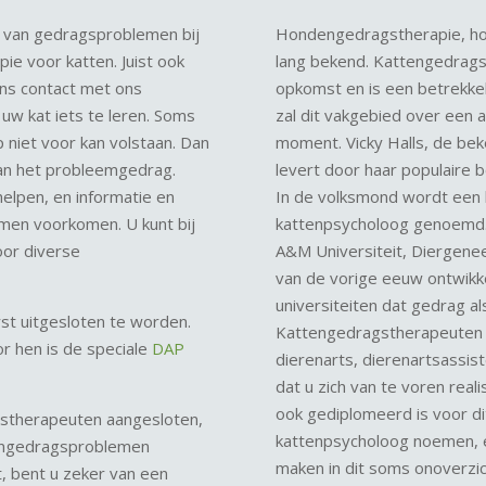
n van gedragsproblemen bij
Hondengedragstherapie, hon
e voor katten. Juist ook
lang bekend. Kattengedragsth
ens contact met ons
opkomst en is een betrekkel
uw kat iets te leren. Soms
zal dit vakgebied over een a
 niet voor kan volstaan. Dan
moment. Vicky Halls, de be
van het probleemgedrag.
levert door haar populaire b
lpen, en informatie en
In de volksmond wordt een
emen voorkomen. U kunt bij
kattenpsycholoog genoemd. 
oor diverse
A&M Universiteit, Diergenee
van de vorige eeuw ontwikkel
universiteiten dat gedrag al
rst uitgesloten te worden.
Kattengedragstherapeuten 
r hen is de speciale
DAP
dierenarts, dierenartsassist
dat u zich van te voren reali
ook gediplomeerd is voor d
agstherapeuten aangesloten,
kattenpsycholoog noemen, e
tengedragsproblemen
maken in dit soms onoverzich
, bent u zeker van een