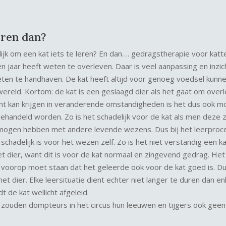
eren dan?
k om een kat iets te leren? En dan…. gedragstherapie voor katten
n jaar heeft weten te overleven. Daar is veel aanpassing en inzi
weten te handhaven. De kat heeft altijd voor genoeg voedsel kun
ereld. Kortom: de kat is een geslaagd dier als het gaat om over
cht kan krijgen in veranderende omstandigheden is het dus ook moge
andeld worden. Zo is het schadelijk voor de kat als men deze zo
mogen hebben met andere levende wezens. Dus bij het leerproce
schadelijk is voor het wezen zelf. Zo is het niet verstandig een k
 dier, want dit is voor de kat normaal en zingevend gedrag. Het 
s voorop moet staan dat het geleerde ook voor de kat goed is. Du
et dier. Elke leersituatie dient echter niet langer te duren dan en
 de kat wellicht afgeleid.
n zouden dompteurs in het circus hun leeuwen en tijgers ook geen