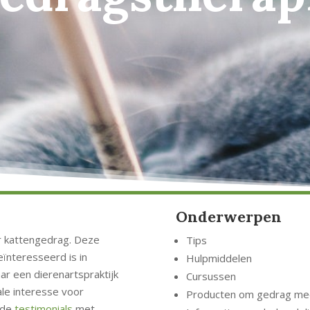
Onderwerpen
er kattengedrag. Deze
Tips
eïnteresseerd is in
Hulpmiddelen
ar een dierenartspraktijk
Cursussen
le interesse voor
Producten om gedrag mee
mede
testimonials
met