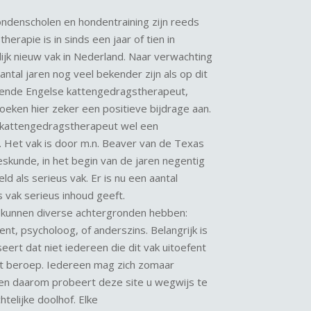
denscholen en hondentraining zijn reeds
erapie is in sinds een jaar of tien in
ijk nieuw vak in Nederland. Naar verwachting
antal jaren nog veel bekender zijn als op dit
kende Engelse kattengedragstherapeut,
oeken hier zeker een positieve bijdrage aan.
 kattengedragstherapeut wel een
Het vak is door m.n. Beaver van de Texas
skunde, in het begin van de jaren negentig
d als serieus vak. Er is nu een aantal
s vak serieus inhoud geeft.
kunnen diverse achtergronden hebben:
ent, psycholoog, of anderszins. Belangrijk is
seert dat niet iedereen die dit vak uitoefent
it beroep. Iedereen mag zich zomaar
n daarom probeert deze site u wegwijs te
telijke doolhof. Elke