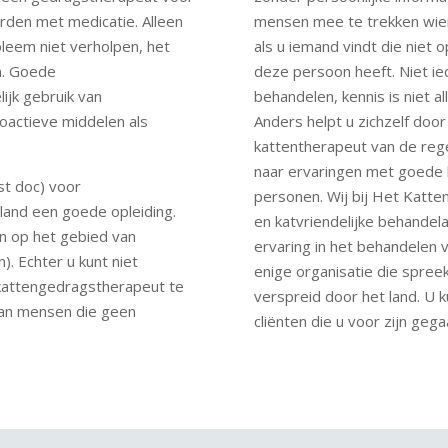
rden met medicatie. Alleen
mensen mee te trekken wie
leem niet verholpen, het
als u iemand vindt die niet
n. Goede
deze persoon heeft. Niet i
jk gebruik van
behandelen, kennis is niet al
oactieve middelen als
Anders helpt u zichzelf doo
kattentherapeut van de rege
naar ervaringen met goede 
st doc) voor
personen. Wij bij Het Katt
land een goede opleiding.
en katvriendelijke behandela
en op het gebied van
ervaring in het behandelen 
. Echter u kunt niet
enige organisatie die spreek
 kattengedragstherapeut te
verspreid door het land. U 
n van mensen die geen
cliënten die u voor zijn gega