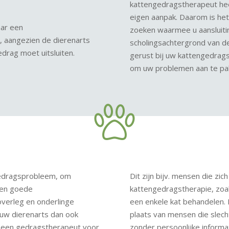
kattengedragstherapeut heef
eigen aanpak. Daarom is he
aar een
zoeken waarmee u aansluitin
, aangezien de dierenarts
scholingsachtergrond van de
drag moet uitsluiten.
gerust bij uw kattengedrags
om uw problemen aan te pa
 gedragsprobleem, om
Dit zijn bijv. mensen die zic
 Een goede
kattengedragstherapie, zo
verleg en onderlinge
een enkele kat behandelen. 
uw dierenarts dan ook
plaats van mensen die slech
r een gedragstherapeut voor
zonder persoonlijke informa