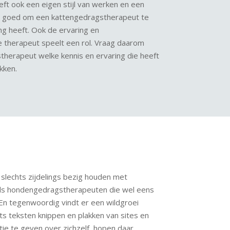
t ook een eigen stijl van werken en een
t goed om een kattengedragstherapeut te
g heeft. Ook de ervaring en
 therapeut speelt een rol. Vraag daarom
therapeut welke kennis en ervaring die heeft
kken.
h slechts zijdelings bezig houden met
als hondengedragstherapeuten die wel eens
En tegenwoordig vindt er een wildgroei
ts teksten knippen en plakken van sites en
tie te geven over zichzelf, hopen daar