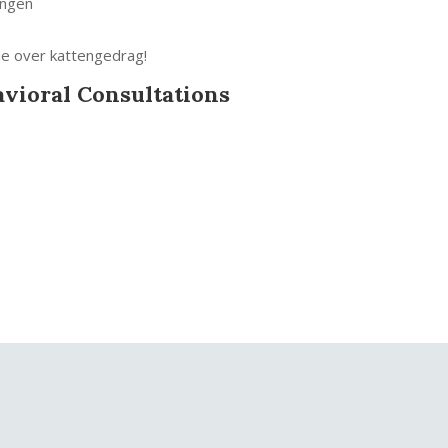
ingen
tie over kattengedrag!
avioral Consultations