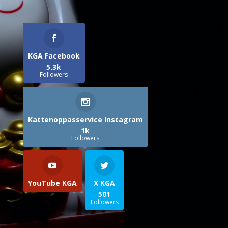
KGA Facebook
5.3k
Followers
Kattenoppasservice Instagram
1k
Followers
YouTube KGA
X KGA
501
Followers