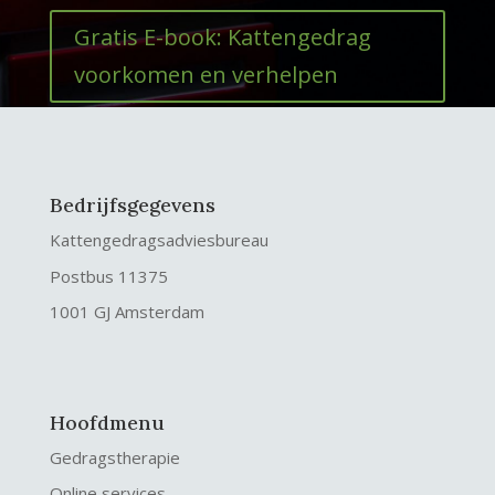
Gratis E-book: Kattengedrag
voorkomen en verhelpen
Bedrijfsgegevens
Kattengedragsadviesbureau
Postbus 11375
1001 GJ Amsterdam
Hoofdmenu
Gedragstherapie
Online services