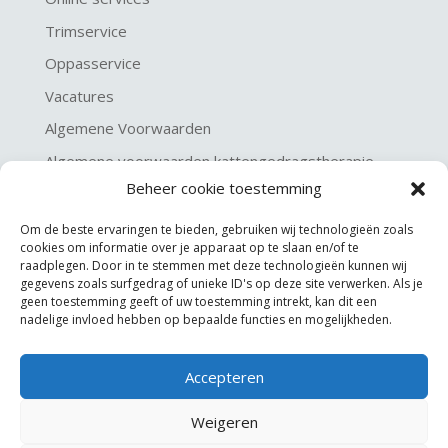
Trimservice
Oppasservice
Vacatures
Algemene Voorwaarden
Algemene voorwaarden kattengedragstherapie
Beheer cookie toestemming
Privacy verklaring
Disclaimer & Copyright
Om de beste ervaringen te bieden, gebruiken wij technologieën zoals
cookies om informatie over je apparaat op te slaan en/of te
raadplegen. Door in te stemmen met deze technologieën kunnen wij
gegevens zoals surfgedrag of unieke ID's op deze site verwerken. Als je
geen toestemming geeft of uw toestemming intrekt, kan dit een
nadelige invloed hebben op bepaalde functies en mogelijkheden.
Accepteren
©
KGA Kattengedragsadviesbureau
Weigeren
Website made by
JoSiJo / Joost van Riel