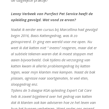
de dagelijkse praktijk?
Lenny Verbeek van Purrfect Pet Service heeft de
opleiding gevolgd. Wat vond ze ervan?
Nadat ik eerder een cursus bij Marcellina had gevolgd
begin 2016, Basis Kattengedrag, was ik zo
geïnspireerd. Er ging een wereld voor me open. Nu
weet ik dat katten niet “ ineens” reageren, maar dat er
al subtiele tekenen waren dat ik moest stoppen met
aaien bijvoorbeeld. Ook tijdens de verzorging van
katten kwam ik allerlei probleemgedrag bij katten
tegen, waar mijn klanten mee kampen. Naast de bak
plassen, agressie naar soortgenoten, te veel eten,
sloopgedrag enz.
Tijdens de 5-daagse KGA opleiding Expert Cat Care
heb ik zoveel bijgeleerd over het gedrag van katten
dat ik klanten ook kan adviseren hoe ze het leven van
hun kat kunnen verbeteren. Want onder ons gezegd,