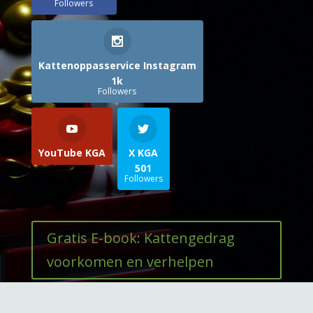
Followers
Kattenoppasservice Instagram
1k
Followers
YouTube KGA
X KGA
501
Followers
Gratis E-book: Kattengedrag
voorkomen en verhelpen