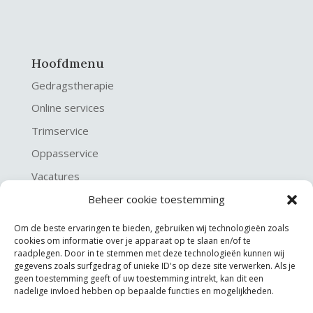
Hoofdmenu
Gedragstherapie
Online services
Trimservice
Oppasservice
Vacatures
Algemene Voorwaarden
Beheer cookie toestemming
Algemene voorwaarden kattengedragstherapie
Om de beste ervaringen te bieden, gebruiken wij technologieën zoals
cookies om informatie over je apparaat op te slaan en/of te
Privacy verklaring
raadplegen. Door in te stemmen met deze technologieën kunnen wij
Disclaimer & Copyright
gegevens zoals surfgedrag of unieke ID's op deze site verwerken. Als je
geen toestemming geeft of uw toestemming intrekt, kan dit een
nadelige invloed hebben op bepaalde functies en mogelijkheden.