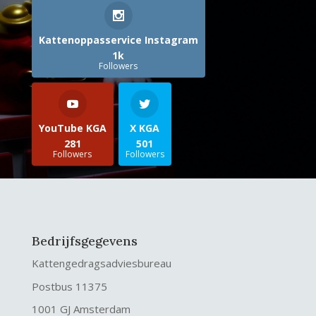
Kattenoppasservice Instagram
1k
Followers
YouTube KGA
X KGA
281
501
Followers
Followers
Bedrijfsgegevens
Kattengedragsadviesbureau
Postbus 11375
1001 GJ Amsterdam