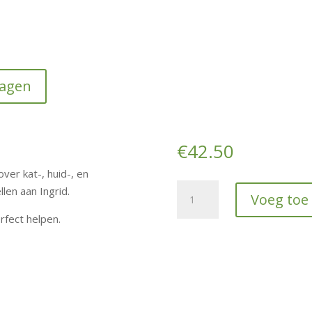
wagen
€
42.50
ver kat-, huid-, en
Online
llen aan Ingrid.
Voeg toe
Trimservice
rfect helpen.
afspraak
hoeveelheid