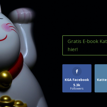
Gratis E-book Ka
hier!
KGA Facebook
Katte
5.3k
Followers