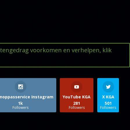
ttengedrag voorkomen en verhelpen, klik
noppasservice Instagram
YouTube KGA
X KGA
1k
281
501
Followers
Followers
Followers