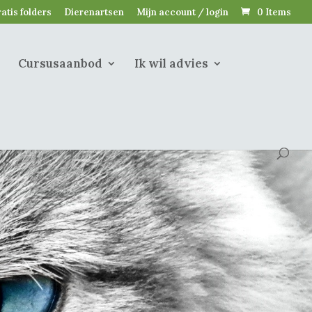
atis folders
Dierenartsen
Mijn account / login
0 Items
Cursusaanbod
Ik wil advies