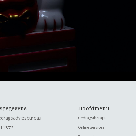
fsgegevens
Hoofdmenu
edragsadviesbureau
Gedragstherapie
 11375
Online services