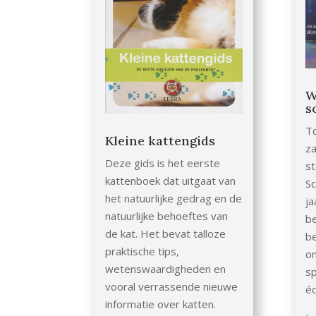
W
s
To
Kleine kattengids
za
Deze gids is het eerste
st
kattenboek dat uitgaat van
Sc
het natuurlijke gedrag en de
ja
natuurlijke behoeftes van
be
de kat. Het bevat talloze
b
praktische tips,
om
wetenswaardigheden en
sp
vooral verrassende nieuwe
éc
informatie over katten.