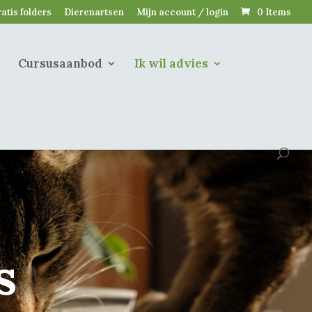
atis folders
Dierenartsen
Mijn account / login
0 Items
Cursusaanbod
Ik wil advies
s