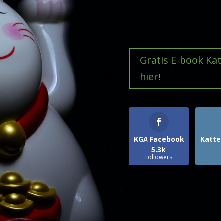
Gratis E-book Ka
hier!
KGA Facebook
Katte
5.3k
Followers