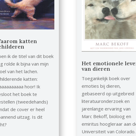
aarom katten
childeren
en ik de titel van dit boek
Het emotionele lev
g rolde ik bijna van mijn
van dieren
oel van het lachen.
Toegankelijk boek over
hilderende katten:
emoties bij dieren,
aaaaaaaaaa hoor! Ik
gebaseerd op uitgebreid
sloot het boek te
literatuuronderzoek en
estellen (tweedehands)
jarenlange ervaring van
dat de cover er heel
Marc Bekoff, bioloog en
annend uitzag. Is dit
emiritus hoogleraar aan d
ht?
Universiteit van Colorado.