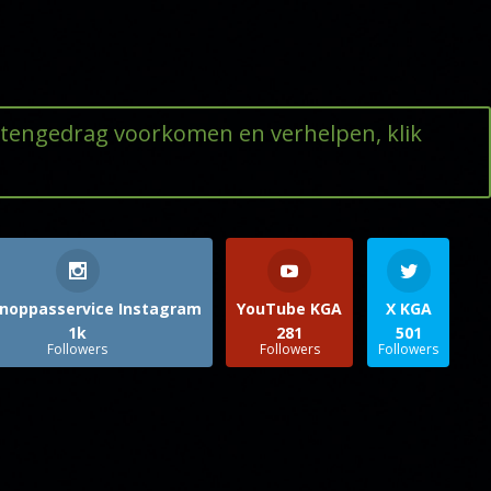
ttengedrag voorkomen en verhelpen, klik
noppasservice Instagram
YouTube KGA
X KGA
1k
281
501
Followers
Followers
Followers