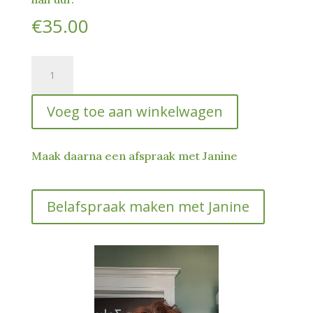
€
35.00
Lang
katten
Praatje
Voeg toe aan winkelwagen
Pijn
herkennen
en
Maak daarna een afspraak met Janine
behandelen
2
van
Belafspraak maken met Janine
2
hoeveelheid