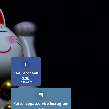
KGA Facebook
5.3k
Followers
Kattenoppasservice Instagram
1k