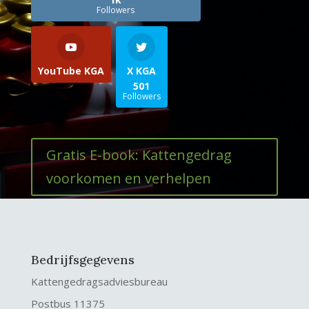
Followers
YouTube KGA
X KGA
501
Followers
Gratis E-book: Kattengedrag
voorkomen en verhelpen
Bedrijfsgegevens
Kattengedragsadviesbureau
Postbus 11375