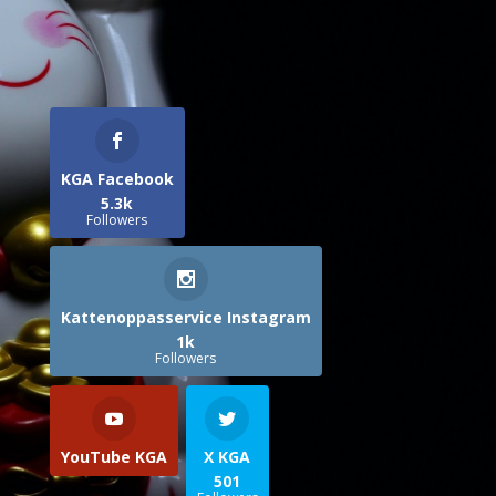
KGA Facebook
5.3k
Followers
Kattenoppasservice Instagram
1k
Followers
YouTube KGA
X KGA
501