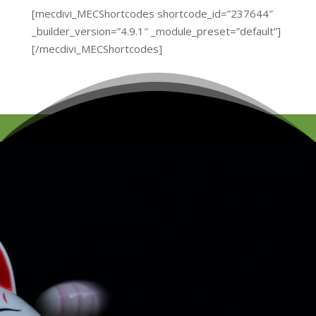
[mecdivi_MECShortcodes shortcode_id=”237644″
_builder_version=”4.9.1″ _module_preset=”default”]
[/mecdivi_MECShortcodes]