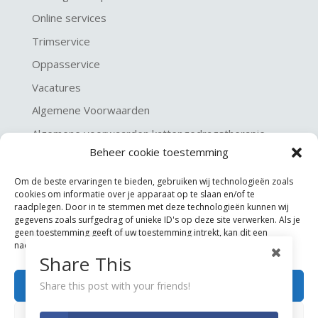
Online services
Trimservice
Oppasservice
Vacatures
Algemene Voorwaarden
Algemene voorwaarden kattengedragstherapie
Beheer cookie toestemming
Privacy verklaring
Disclaimer & Copyright
Om de beste ervaringen te bieden, gebruiken wij technologieën zoals
cookies om informatie over je apparaat op te slaan en/of te
raadplegen. Door in te stemmen met deze technologieën kunnen wij
gegevens zoals surfgedrag of unieke ID's op deze site verwerken. Als je
geen toestemming geeft of uw toestemming intrekt, kan dit een
nadelige invloed hebben op bepaalde functies en mogelijkheden.
Share This
Accepteren
Share this post with your friends!
©
KGA Kattengedragsadviesbureau
Weigeren