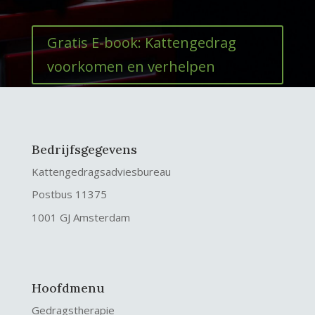
Gratis E-book: Kattengedrag
voorkomen en verhelpen
Bedrijfsgegevens
Kattengedragsadviesbureau
Postbus 11375
1001 GJ Amsterdam
Hoofdmenu
Gedragstherapie