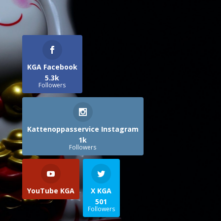
KGA Facebook
5.3k
Followers
Kattenoppasservice Instagram
1k
Followers
YouTube KGA
X KGA
501
Followers