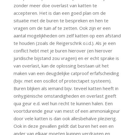
zonder meer doe overlast van katten te
accepteren. Het is dan een goed plan om de
situatie met de buren te bespreken en hen te
vragen om de tuin af te zetten. Ook zijn er een
aantal mogelijkheden om zelf katten op een afstand
te houden (zoals de Reigerschrik o.i.d.). Als je een
conflict hebt met je buren hierover (en hierover
juridische bijstand zou vragen) en er echt sprake is
van overlast, kan de oplossing bestaan uit het
maken van een deugdelijke catproof erfafscheiding
(bijv. met een oscillot of protectapet systeem).
Buren blijken als iemand bijv. teveel katten heeft in
onhygiënische omstandigheden en overlast geeft
qua geur e.d. wel hun recht te kunnen halen. Een
voortdurende geur van mest of een ammoniakgeur
door vele katten is dan ook allesbehalve plezierig.
Ook in deze gevallen geldt dat buren het een en
ander van elkaar moeten kunnen verdragen en