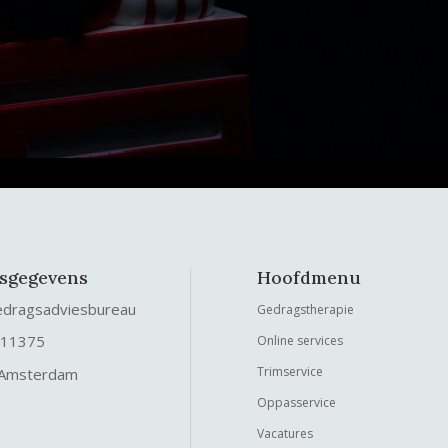
fsgegevens
Hoofdmenu
edragsadviesbureau
Gedragstherapie
 11375
Online services
Trimservice
 Amsterdam
Oppasservice
Vacatures