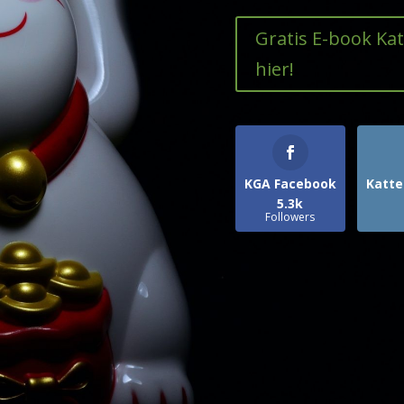
Gratis E-book Ka
hier!
KGA Facebook
Katte
5.3k
Followers