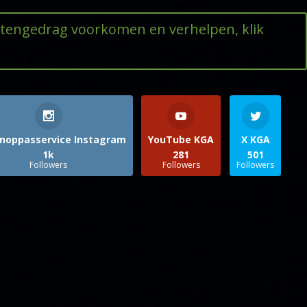
ttengedrag voorkomen en verhelpen, klik
noppasservice Instagram
YouTube KGA
X KGA
1k
281
501
Followers
Followers
Followers