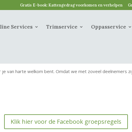
Gratis E-book: Kattengedrag voorkomen en verhelpen
Gr
line Services
Trimservice
Oppasservice
je van harte welkom bent. Omdat we met zoveel deelnemers zij
Klik hier voor de Facebook groepsregels