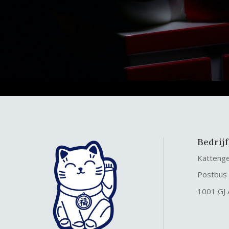
Bedrij
Katteng
Postbus
1001 GJ