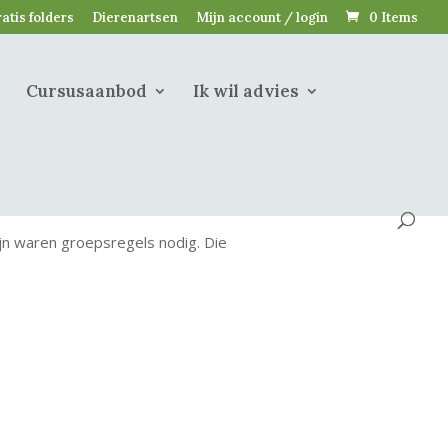
atis folders
Dierenartsen
Mijn account / login
0 Items
Cursusaanbod
Ik wil advies
n waren groepsregels nodig. Die