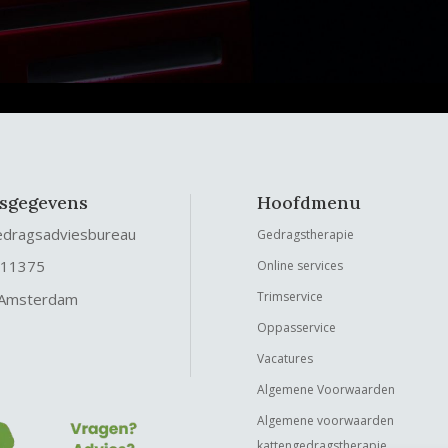
fsgegevens
Hoofdmenu
edragsadviesbureau
Gedragstherapie
 11375
Online services
Trimservice
 Amsterdam
Oppasservice
Vacatures
Algemene Voorwaarden
Algemene voorwaarden
kattengedragstherapie