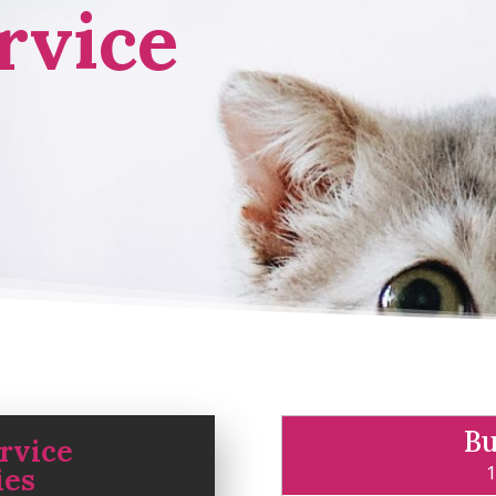
rvice
Bu
rvice
1
ies