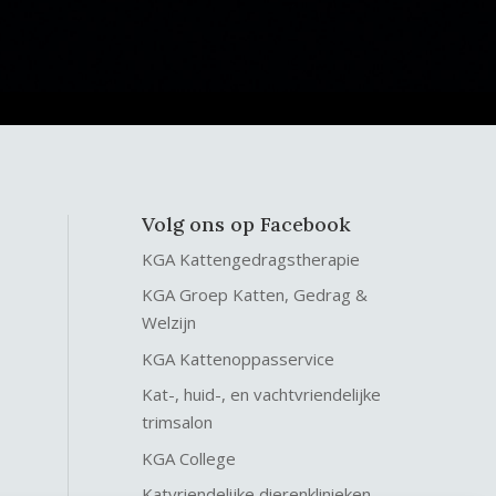
Volg ons op Facebook
KGA Kattengedragstherapie
KGA Groep Katten, Gedrag &
Welzijn
KGA Kattenoppasservice
Kat-, huid-, en vachtvriendelijke
trimsalon
KGA College
Katvriendelijke dierenklinieken