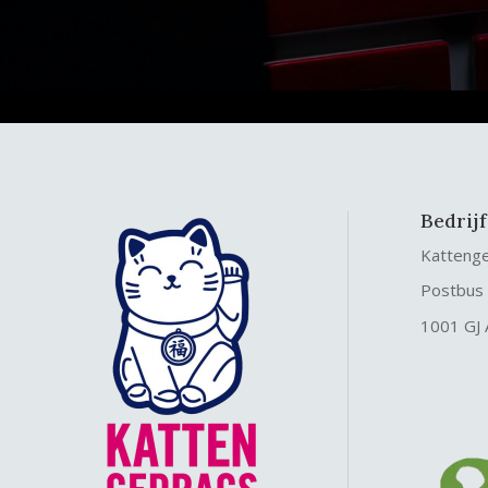
Bedrij
Katteng
Postbus
1001 GJ