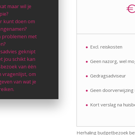
kat maar wil je
pie?
eer kunt doen om
raangenamen?
om problemen met
en?
Excl. reiskosten
sadvies geknipt
t jou schikt kan
Geen nazorg, wel mog
isbezoek van één
 vragenlijst, om
Gedragsadviseur
 geven van wat je
reiken.
Geen doorverwijzing 
Kort verslag na huis
Herhaling budgetbezoek be