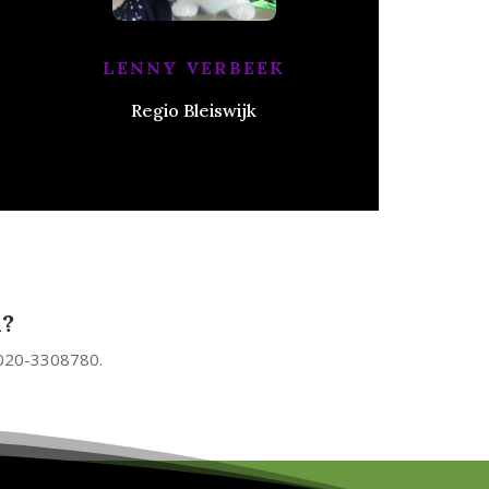
LENNY VERBEEK
Regio Bleiswijk
n?
 020-3308780.