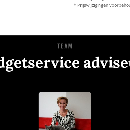
* Prijswijzigingen voorbeh
TEAM
dgetservice advise