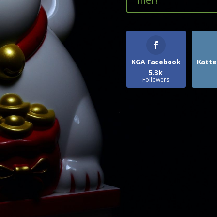
hier!
KGA Facebook
Katte
5.3k
Followers