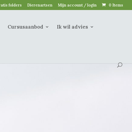
atis folders
Dierenartsen
Mijn account / login
0 Items
Cursusaanbod
Ik wil advies