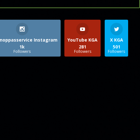
noppasservice Instagram
YouTube KGA
X KGA
1k
281
501
Followers
Followers
Followers