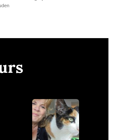
ouden
urs