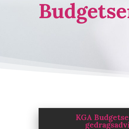
Budgetse
KGA Budgetse
gedragsadv