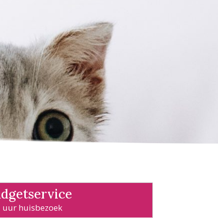
dgetservice
 uur huisbezoek