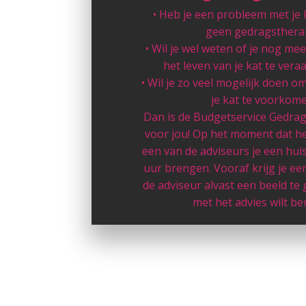
• Heb je een probleem met je 
geen gedragsthera
• Wil je wel weten of je nog m
het leven van je kat te ve
• Wil je zo veel mogelijk doen 
je kat te voorkom
Dan is de Budgetservice Gedrag
voor jou! Op het moment dat he
een van de adviseurs je een hu
uur brengen. Vooraf krijg je een
de adviseur alvast een beeld te
met het advies wilt be