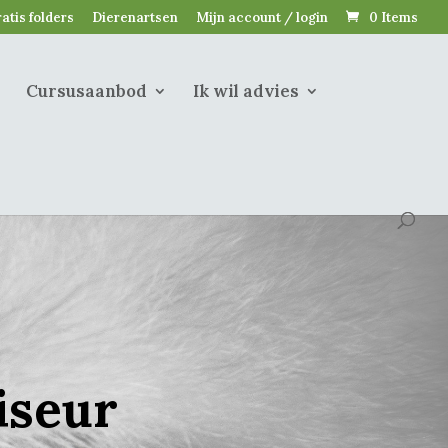
atis folders
Dierenartsen
Mijn account / login
0 Items
Cursusaanbod
Ik wil advies
iseur