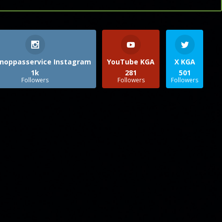
noppasservice Instagram
YouTube KGA
X KGA
1k
281
501
Followers
Followers
Followers