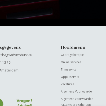
fsgegevens
Hoofdmenu
edragsadviesbureau
Gedragstherapie
 11375
Online services
Trimservice
 Amsterdam
Oppasservice
Vacatures
Algemene Voorwaarden
Algemene voorwaarden
kattengedragstherapie