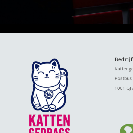
Bedrij
Katteng
Postbus
1001 GJ