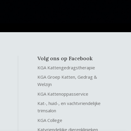
Volg ons op Facebook
KGA Kattengedragstherapie
KGA Groep Katten, Gedrag &
Welzijn
KGA Kattenoppasservice
Kat-, huid-, en vachtvriendelijke
trimsalon
KGA College
Katvriendelijke dierenklinieken