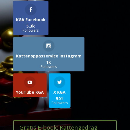
KGA Facebook
5.3k
Followers
Kattenoppasservice Instagram
1k
Followers
YouTube KGA
X KGA
501
Followers
Gratis E-book: Kattengedrag