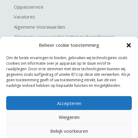
Oppasservice
Vacatures
Algemene Voorwaarden
Algemene voorwaarden kattengedragstherapie
Beheer cookie toestemming
Privacy verklaring
Disclaimer & Copyright
Om de beste ervaringen te bieden, gebruiken wij technologieën zoals
cookies om informatie over je apparaat op te slaan en/of te
raadplegen. Door in te stemmen met deze technologieën kunnen wij
gegevens zoals surfgedrag of unieke ID's op deze site verwerken. Als je
geen toestemming geeft of uw toestemming intrekt, kan dit een
nadelige invloed hebben op bepaalde functies en mogelijkheden.
Accepteren
©
KGA Kattengedragsadviesbureau
Weigeren
Website made by
JoSiJo / Joost van Riel
Bekijk voorkeuren