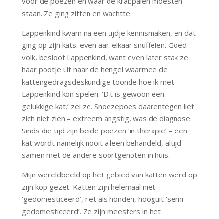
voor de poezen en waar de krabpalen moesten
staan. Ze ging zitten en wachtte.
Lappenkind kwam na een tijdje kennismaken, en dat
ging op zijn kats: even aan elkaar snuffelen. Goed
volk, besloot Lappenkind, want even later stak ze
haar pootje uit naar de hengel waarmee de
kattengedragsdeskundige toonde hoe ik met
Lappenkind kon spelen. ‘Dit is gewoon een
gelukkige kat,’ zei ze. Snoezepoes daarentegen liet
zich niet zien – extreem angstig, was de diagnose.
Sinds die tijd zijn beide poezen ‘in therapie’ – een
kat wordt namelijk nooit alleen behandeld, altijd
samen met de andere soortgenoten in huis.
Mijn wereldbeeld op het gebied van katten werd op
zijn kop gezet. Katten zijn helemaal niet
‘gedomesticeerd’, net als honden, hooguit ‘semi-
gedomesticeerd’. Ze zijn meesters in het