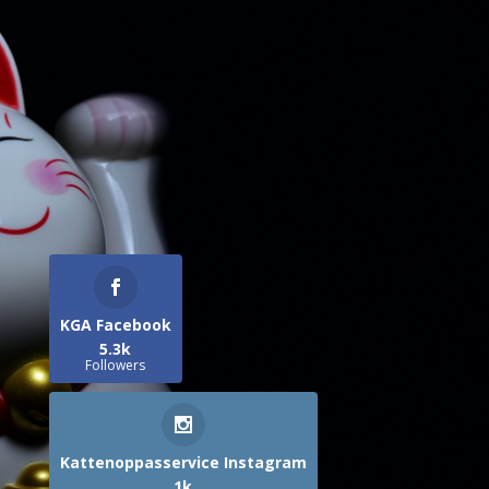
KGA Facebook
5.3k
Followers
Kattenoppasservice Instagram
1k