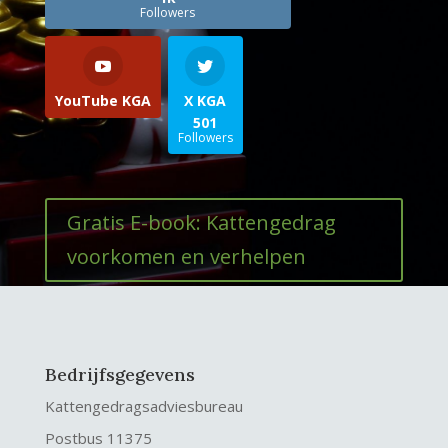
Followers
YouTube KGA
X KGA
501
Followers
Gratis E-book: Kattengedrag
voorkomen en verhelpen
Bedrijfsgegevens
Kattengedragsadviesbureau
Postbus 11375