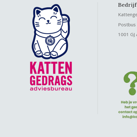
Bedrij
Katteng
Postbus
1001 GJ