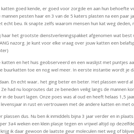
ijn katten goed kende, er goed voor zorgde en aan hun behoefte vo
 mannen pesten haar en 3 van de 5 katers plasten na een paar j
et echt beu. Ik snapte zelfs waarom mensen hun kat weg deden, ni
bij haar het grootste dienstverleningspakket afgenomen wat best 
NG nazorg. Je kunt voor elke vraag over jouw katten een belafsp
ater)
de katten en het huis geobserveerd en een waslijst met puntjes
e buurkatten toe en nog wel meer. In eerste instantie wordt je daa
daan. En echt waar.. het ging beter en beter. Het plassen werd al
 had nu looproutes dat ze beneden veilig langs de mannen kon 
 in de buurt lagen. Onze poes was al oud en heeft helaas 1,5 jaar
ste levensjaar in rust en vertrouwen met de andere katten en met
 plassen dus. Nu ben ik inmiddels bijna 3 jaar verder en in plaats
per 3a4 weken een klein plasje tegen en vrijwel altijd op dezelfde
krijg ik daar gewoon de laatste geur moleculen niet weg of blijve