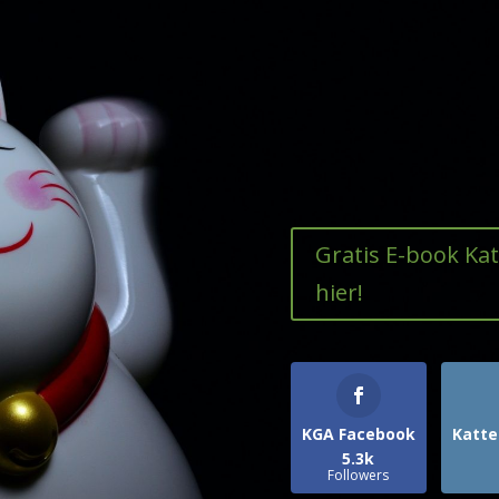
Gratis E-book Ka
hier!
KGA Facebook
Katte
5.3k
Followers