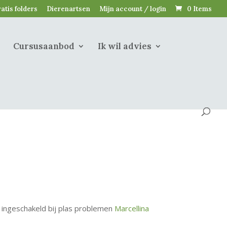
atis folders
Dierenartsen
Mijn account / login
0 Items
Cursusaanbod
Ik wil advies
 ingeschakeld bij plas problemen
Marcellina