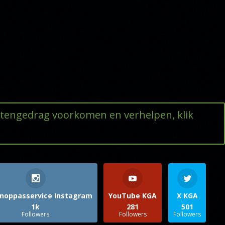
ttengedrag voorkomen en verhelpen, klik
noppasservice Instagram
YouTube KGA
X KGA
1k
281
501
Followers
Followers
Followers