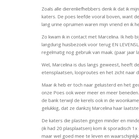
Zoals alle dierenliefhebbers denk ik dat ik m
katers. De poes leefde vooral boven, want de
lang urine opruimen waren mijn vriend en ik h
Zo kwam ik in contact met Marcelina. Ik heb 
langdurig huisbezoek voor terug EN LEVENSLA
regelmatig nog gebruik van maak. (paar jaar l
Wel, Marcelina is dus langs geweest, heeft 
etensplaatsen, looproutes en het zicht naar d
Maar ik heb er toch naar geluisterd en het ge
onze Poes ook weer meer en meer beneden. Ze
de bank terwijl de kerels ook in de woonkamer
gelukkig, dat ze dankzij Marcelina haar laat
De katers die plasten gingen minder en minder
(ik had 20 plasplaatsen) kom ik sporadisch 1x 
maar wel goed mee te leven en waarschijnlijk 