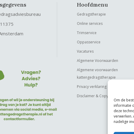
fsgegevens
Hoofdmenu
edragsadviesbureau
Gedragstherapie
 11375
Online services
Trimservice
 Amsterdam
Oppasservice
Vacatures
Algemene Voorwaarden
Algemene voorwaarden
kattengedragstherapie
Privacy verklaring
Disclaimer & Copyright
Om de beste
informatie 
deze techno
verwerken. 
nadelige in