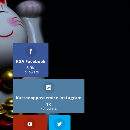
KGA Facebook
5.3k
Followers
Kattenoppasservice Instagram
1k
Followers