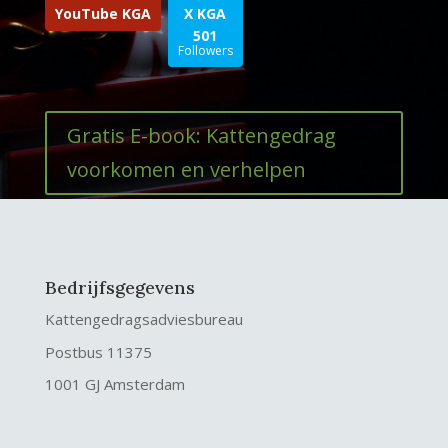
YouTube KGA
X KGA
501
Followers
Gratis E-book: Kattengedrag
voorkomen en verhelpen
Bedrijfsgegevens
Kattengedragsadviesbureau
Postbus 11375
1001 GJ Amsterdam