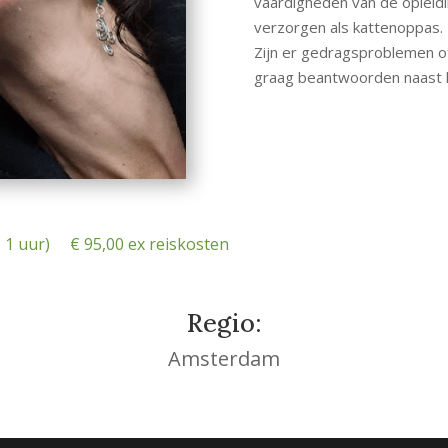
vaardigheden van de opleidin
verzorgen als kattenoppas.
Zijn er gedragsproblemen of
graag beantwoorden naast h
x. 1 uur)
€ 95,00 ex reiskosten
Regio:
Amsterdam