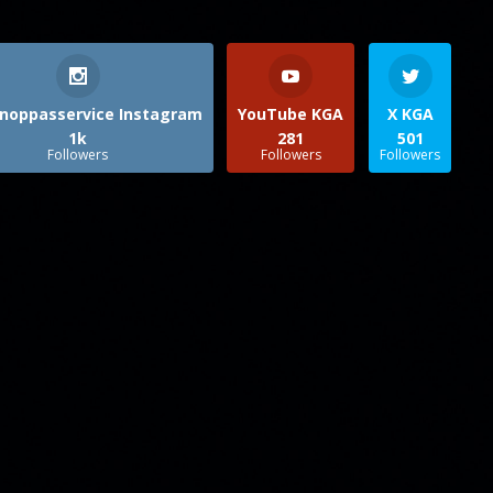
noppasservice Instagram
YouTube KGA
X KGA
1k
281
501
Followers
Followers
Followers