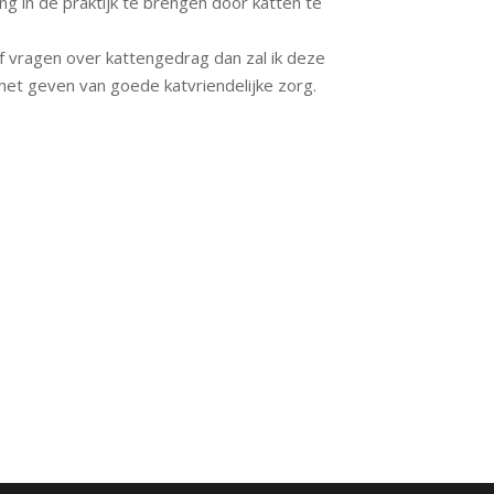
g in de praktijk te brengen door katten te
 vragen over kattengedrag dan zal ik deze
et geven van goede katvriendelijke zorg.