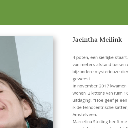
Jacintha Meilink
4 poten, een sierlijke staar
van meters afstand tussen 
bijzondere mysterieuze diere
geweest.
In november 2017 kwamen Tij
wonen. 2 kittens van ruim 
uitdaging!. “Hoe geef je ee
ik de felinocentrische katte
Amstelveen.
Marcellina Stolting heeft 