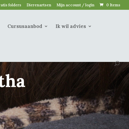
atis folders
Dierenartsen
Mijn account / login
0 Items
Cursusaanbod
Ik wil advies
tha