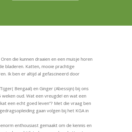
t. Oren die kunnen draaien en een muisje horen
de bladeren. Katten, mooie prachtige
n. Ik ben er altijd al gefascineerd door
ger( Bengaal) en Ginger (Abessijn) bij ons
16 weken oud. Wat een vreugde! en wat een
n kat een echt goed leven”? Met die vraag ben
ngedragsopleiding gaan volgen bij het KGA in
me enorm enthousiast gemaakt om de kennis en