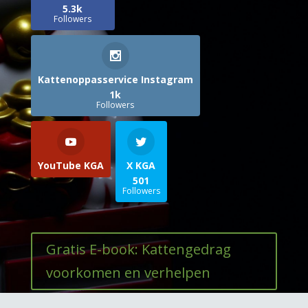
5.3k
Followers
Kattenoppasservice Instagram
1k
Followers
YouTube KGA
X KGA
501
Followers
Gratis E-book: Kattengedrag
voorkomen en verhelpen