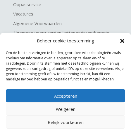
Oppasservice
Vacatures
Algemene Voorwaarden
Algemene voorwaarden kattengedragstherapie
Beheer cookie toestemming
Privacy verklaring
Disclaimer & Copyright
Om de beste ervaringen te bieden, gebruiken wij technologieën zoals
cookies om informatie over je apparaat op te slaan en/of te
raadplegen. Door in te stemmen met deze technologieën kunnen wij
gegevens zoals surfgedrag of unieke ID's op deze site verwerken. Als je
geen toestemming geeft of uw toestemming intrekt, kan dit een
nadelige invloed hebben op bepaalde functies en mogelijkheden.
Accepteren
©
KGA Kattengedragsadviesbureau
Weigeren
Website made by
JoSiJo / Joost van Riel
Bekijk voorkeuren