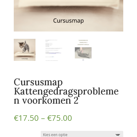
Cursusmap
Kattengedragsprobleme
n voorkomen 2
Prijsklasse:
€
17.50
–
€
75.00
€17.50
tot