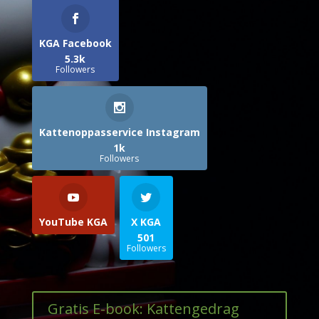
KGA Facebook
5.3k
Followers
Kattenoppasservice Instagram
1k
Followers
YouTube KGA
X KGA
501
Followers
Gratis E-book: Kattengedrag