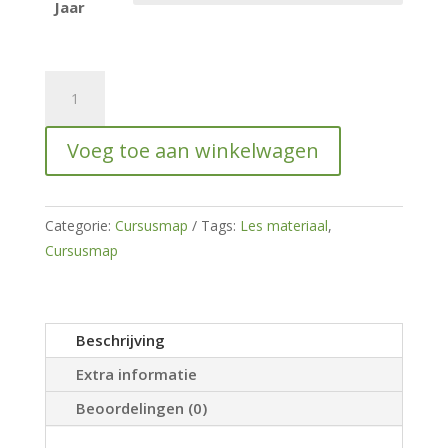
€75.00
Jaar
Cursusmap
Kattengedragsproblemen
voorkomen
Voeg toe aan winkelwagen
2
hoeveelheid
Categorie:
Cursusmap
Tags:
Les materiaal
,
Cursusmap
Beschrijving
Extra informatie
Beoordelingen (0)