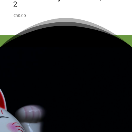
2
€
50.00