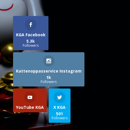
KGA Facebook
5.3k
Followers
Kattenoppasservice Instagram
1k
Followers
YouTube KGA
X KGA
501
Followers