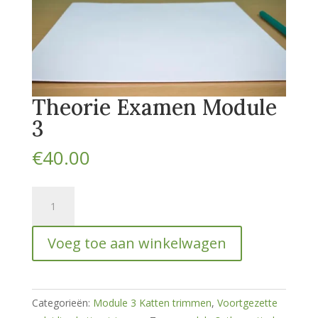
Theorie Examen Module
3
€
40.00
Theorie
Examen
Module
Voeg toe aan winkelwagen
3
hoeveelheid
Categorieën:
Module 3 Katten trimmen
,
Voortgezette