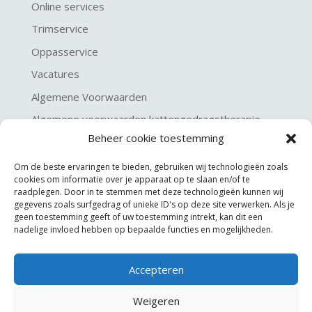
Online services
Trimservice
Oppasservice
Vacatures
Algemene Voorwaarden
Algemene voorwaarden kattengedragstherapie
Beheer cookie toestemming
Privacy verklaring
Disclaimer & Copyright
Om de beste ervaringen te bieden, gebruiken wij technologieën zoals
cookies om informatie over je apparaat op te slaan en/of te
raadplegen. Door in te stemmen met deze technologieën kunnen wij
gegevens zoals surfgedrag of unieke ID's op deze site verwerken. Als je
geen toestemming geeft of uw toestemming intrekt, kan dit een
nadelige invloed hebben op bepaalde functies en mogelijkheden.
Accepteren
©
KGA Kattengedragsadviesbureau
Weigeren
Website made by
JoSiJo / Joost van Riel