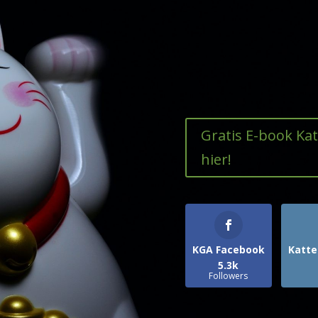
Gratis E-book Ka
hier!
KGA Facebook
Katte
5.3k
Followers