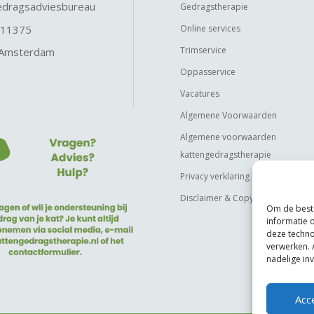
edragsadviesbureau
Gedragstherapie
 11375
Online services
Trimservice
 Amsterdam
Oppasservice
Vacatures
Algemene Voorwaarden
Algemene voorwaarden
kattengedragstherapie
Privacy verklaring
Disclaimer & Copyright
Om de beste
informatie 
deze techno
verwerken. 
nadelige in
Acc