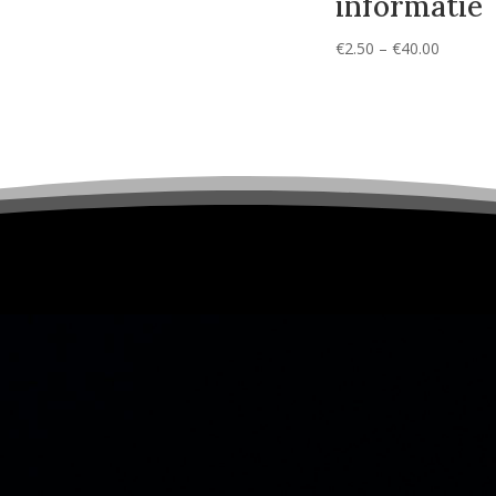
informatie
€12.50
ijsklasse:
tot
.00
Prijskla
€
2.50
–
€
40.00
€30.00
t
€2.50
0.00
tot
€40.00