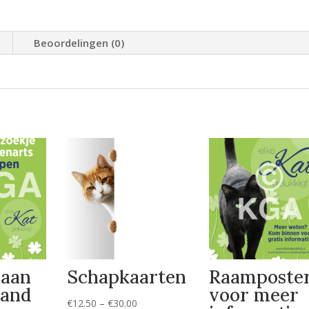
Beoordelingen (0)
aan
Schapkaarten
Raamposte
mand
voor meer
Prijsklasse:
€
12.50
–
€
30.00