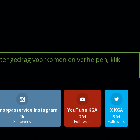
ttengedrag voorkomen en verhelpen, klik
noppasservice Instagram
YouTube KGA
X KGA
1k
281
501
Followers
Followers
Followers