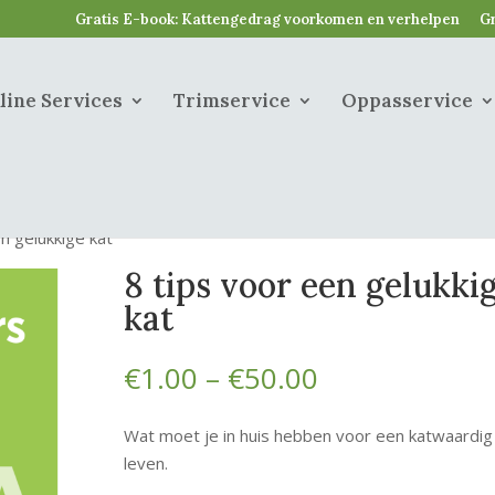
Gratis E-book: Kattengedrag voorkomen en verhelpen
Gr
line Services
Trimservice
Oppasservice
n gelukkige kat
8 tips voor een gelukki
kat
Prijsklasse:
€
1.00
–
€
50.00
€1.00
tot
Wat moet je in huis hebben voor een katwaardig
€50.00
leven.