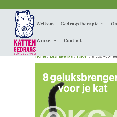
Welkom
Gedragstherapie
On
Winkel
Contact
Home
/
Lesmateriaal
/
Folder
/ 8 tips voor ee