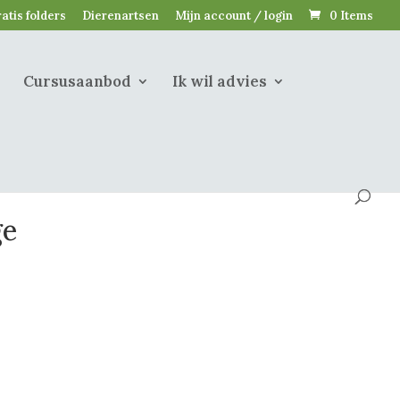
atis folders
Dierenartsen
Mijn account / login
0 Items
Cursusaanbod
Ik wil advies
ge