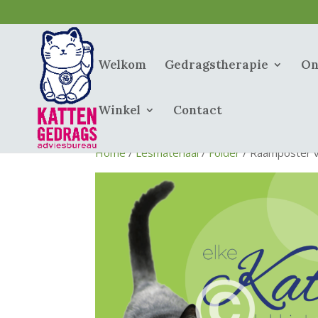
Welkom
Gedragstherapie
On
Winkel
Contact
Home
/
Lesmateriaal
/
Folder
/ Raamposter v