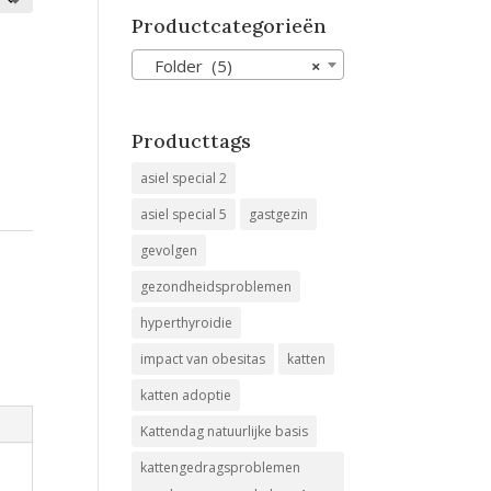
Productcategorieën
Folder (5)
×
Producttags
asiel special 2
asiel special 5
gastgezin
gevolgen
gezondheidsproblemen
hyperthyroidie
impact van obesitas
katten
katten adoptie
Kattendag natuurlijke basis
kattengedragsproblemen