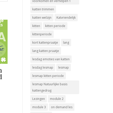
voorkomen en verhelpen 1
katten trimmen
katten welzijn
Katvriendelijk
kitten
kitten periode
kittenperiode
kort kattenpraatje
lang
lang katten praatje
lesdag emoties van katten
lesdag lesmap
lesmap
n
d
lesmap kitten periode
lesmap Natuurlijke basis
sse:
kattengedrag
Lezingen
module 2
module 3
on demand les