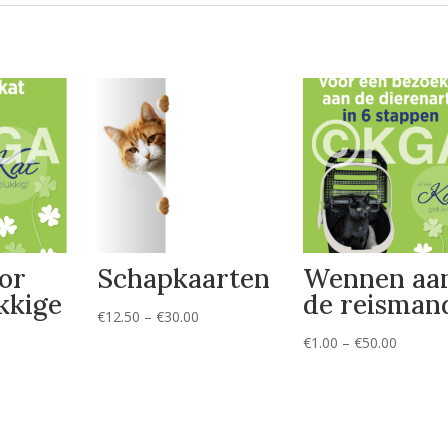
oor
Schapkaarten
Wennen aa
kkige
de reisman
Prijsklasse:
€
12.50
–
€
30.00
€12.50
Prijskla
€
1.00
–
€
50.00
tot
€1.00
ijsklasse:
€30.00
tot
.00
€50.00
t
0.00