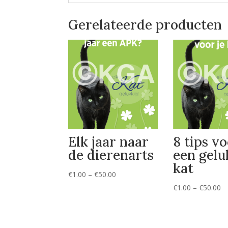
Gerelateerde producten
Elk jaar naar
8 tips v
de dierenarts
een gelu
kat
Prijsklasse:
€
1.00
–
€
50.00
€1.00
Pr
€
1.00
–
€
50.00
tot
€1
€50.00
to
€5