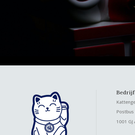
Bedrij
Katteng
Postbus
1001 GJ