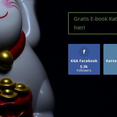
Gratis E-book Ka
hier!
KGA Facebook
Katte
5.3k
Followers