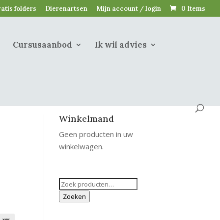
atis folders
Dierenartsen
Mijn account / login
0 Items
Cursusaanbod
Ik wil advies
Winkelmand
Geen producten in uw
winkelwagen.
Zoeken
naar:
Zoeken