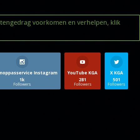
ttengedrag voorkomen en verhelpen, klik
noppasservice Instagram
YouTube KGA
X KGA
1k
281
501
Followers
Followers
Followers