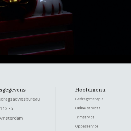
fsgegevens
Hoofdmenu
edragsadviesbureau
Gedragstherapie
 11375
Online services
Trimservice
 Amsterdam
Oppasservice