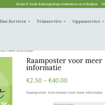
Gratis E-book: Kattengedrag voorkomen en verhelpen
Gr
line Services
Trimservice
Oppasservice
oor meer informatie
Raamposter voor meer
informatie
Prijsklasse:
€
2.50
–
€
40.00
€2.50
tot
Raamposter: Kom binnen voor meer informatie.
€40.00