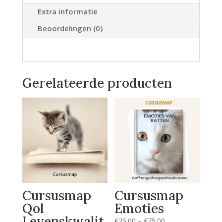
Extra informatie
Beoordelingen (0)
Gerelateerde producten
Cursusmap
Cursusmap
Qol
Emoties
Levenskwalit
Prijsklasse:
€
25.00
–
€
75.00