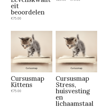
eit
€25.00
tot
beoordelen
€75.00
€
75.00
Cursusmap
Cursusmap
Kittens
Stress,
huisvesting
€
75.00
en
lichaamstaal