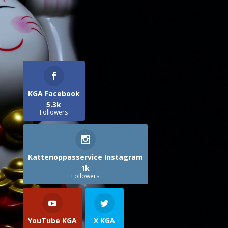
KGA Facebook
5.3k
Followers
Kattenoppasservice Instagram
1k
Followers
YouTube KGA
X KGA