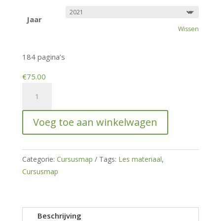
tot
€75.00
Jaar
Wissen
184 pagina’s
€
75.00
Cursusmap
Asiel
2
Voeg toe aan winkelwagen
hoeveelheid
Categorie:
Cursusmap
Tags:
Les materiaal
,
Cursusmap
Beschrijving