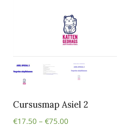
Cursusmap Asiel 2
Prijsklasse:
€
17.50
–
€
75.00
€17.50