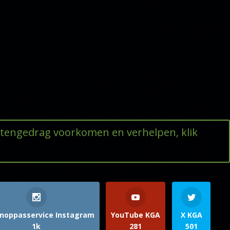
ttengedrag voorkomen en verhelpen, klik
noppasservice Instagram
YouTube KGA
X KGA
1k
281
501