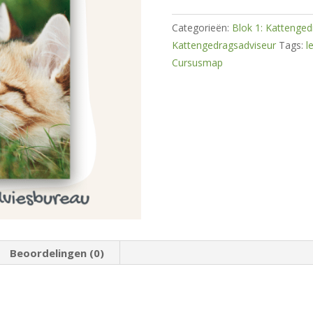
Natuurlijke
basis
Categorieën:
Blok 1: Kattenged
Kattengedrag
Kattengedragsadviseur
Tags:
l
hoeveelheid
Cursusmap
Beoordelingen (0)