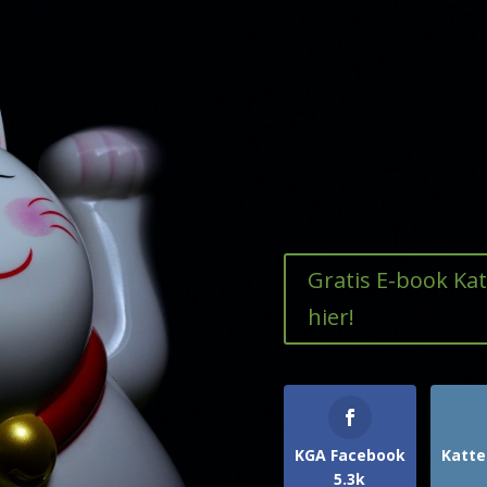
Gratis E-book Ka
hier!
KGA Facebook
Katte
5.3k