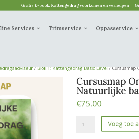
Gratis E-book: Kattengedrag voorkomen en verhelpen
Gr
line Services
Trimservice
Oppasservice
edragsadviseur
/
Blok 1: Kattengedrag Basic Level
/ Cursusmap O
Cursusmap On
Natuurlijke b
€
75.00
Cursusmap
Voeg toe 
Online
lesdag