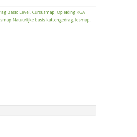
rag Basic Level
,
Cursusmap
,
Opleiding KGA
esmap Natuurlijke basis kattengedrag
,
lesmap
,