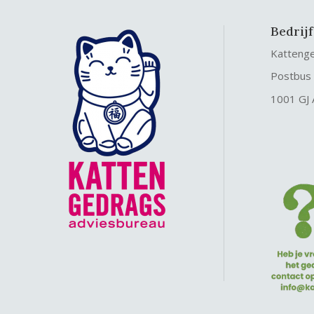
Bedrij
Katteng
Postbus
1001 GJ