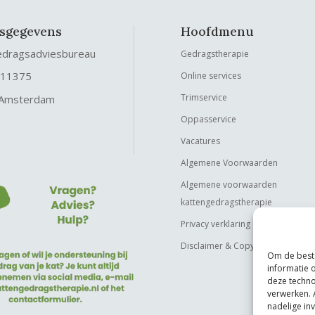
fsgegevens
Hoofdmenu
edragsadviesbureau
Gedragstherapie
 11375
Online services
Trimservice
 Amsterdam
Oppasservice
Vacatures
Algemene Voorwaarden
Algemene voorwaarden
kattengedragstherapie
Privacy verklaring
Disclaimer & Copyright
Om de beste
informatie 
deze techno
verwerken. 
nadelige in