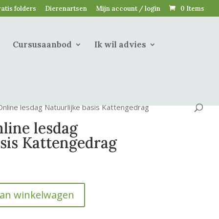
atis folders
Dierenartsen
Mijn account / login
0 Items
Cursusaanbod
Ik wil advies
nline lesdag Natuurlijke basis Kattengedrag
line lesdag
asis Kattengedrag
aan winkelwagen