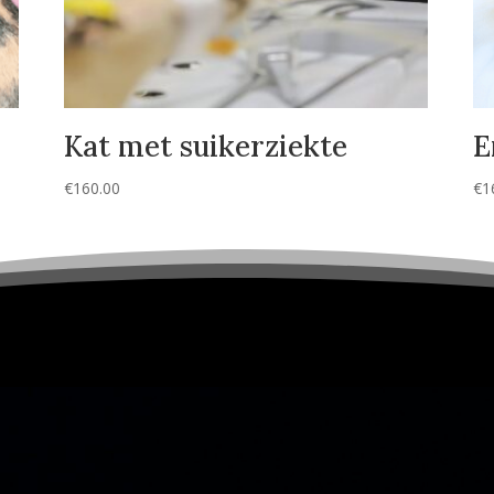
Kat met suikerziekte
E
€
160.00
€
1