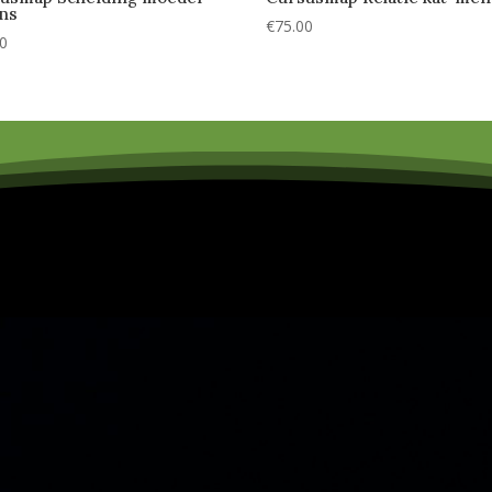
ens
€
75.00
00