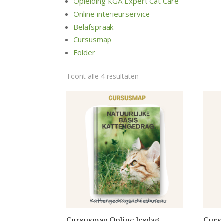
Opleiding KGA Expert Cat Care
Online interieurservice
Belafspraak
Cursusmap
Folder
Toont alle 4 resultaten
Cursusmap Online lesdag
Curs