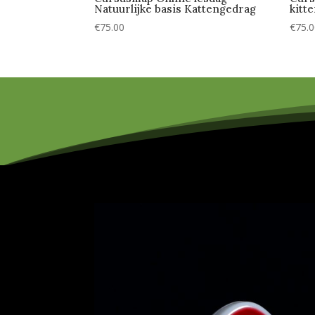
Natuurlijke basis Kattengedrag
kitt
€
75.00
€
75.