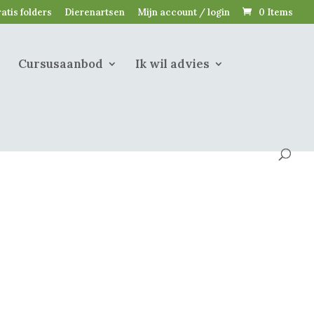
atis folders
Dierenartsen
Mijn account / login
0 Items
Cursusaanbod
Ik wil advies