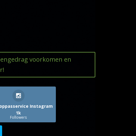
ttengedrag voorkomen en
r!
oppasservice Instagram
1k
Followers