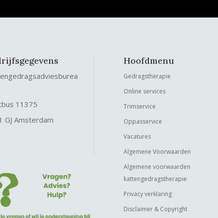
rijfsgegevens
Hoofdmenu
tengedragsadviesburea
Gedragstherapie
Online services
tbus 11375
Trimservice
1 GJ Amsterdam
Oppasservice
Vacatures
Algemene Voorwaarden
Algemene voorwaarden
kattengedragstherapie
Privacy verklaring
Disclaimer & Copyright