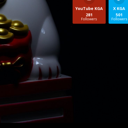
YouTube KGA
X KGA
281
501
Followers
Followers