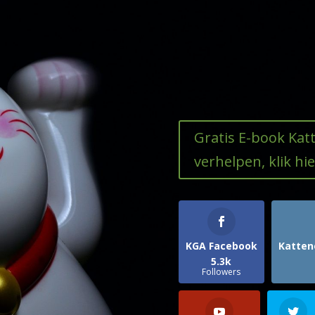
Gratis E-book Ka
verhelpen, klik hie
KGA Facebook
Katten
5.3k
Followers