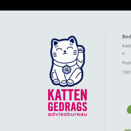
Bed
Kat
u
Pos
100