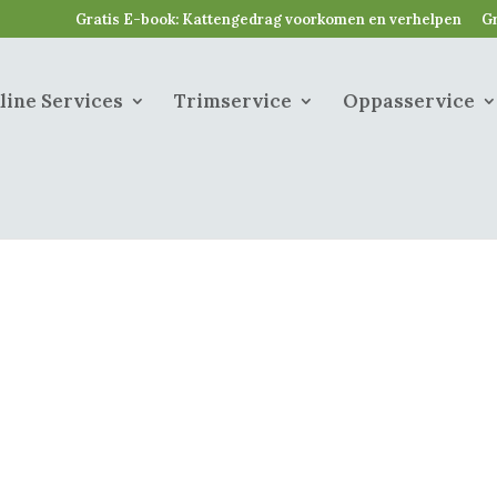
Gratis E-book: Kattengedrag voorkomen en verhelpen
Gr
line Services
Trimservice
Oppasservice