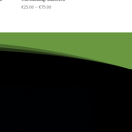
Prijsklasse:
€
25.00
–
€
75.00
€25.00
tot
€75.00