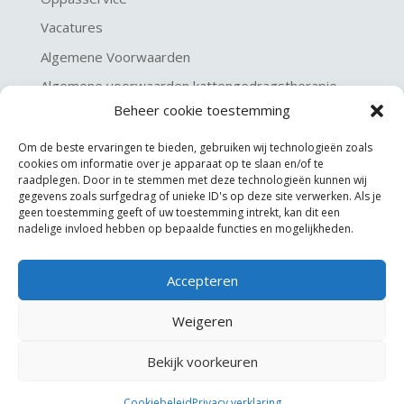
Vacatures
Algemene Voorwaarden
Algemene voorwaarden kattengedragstherapie
Beheer cookie toestemming
Privacy verklaring
Disclaimer & Copyright
Om de beste ervaringen te bieden, gebruiken wij technologieën zoals
cookies om informatie over je apparaat op te slaan en/of te
raadplegen. Door in te stemmen met deze technologieën kunnen wij
gegevens zoals surfgedrag of unieke ID's op deze site verwerken. Als je
geen toestemming geeft of uw toestemming intrekt, kan dit een
nadelige invloed hebben op bepaalde functies en mogelijkheden.
Accepteren
©
KGA Kattengedragsadviesbureau
Weigeren
Website made by
JoSiJo / Joost van Riel
Bekijk voorkeuren
Cookiebeleid
Privacy verklaring