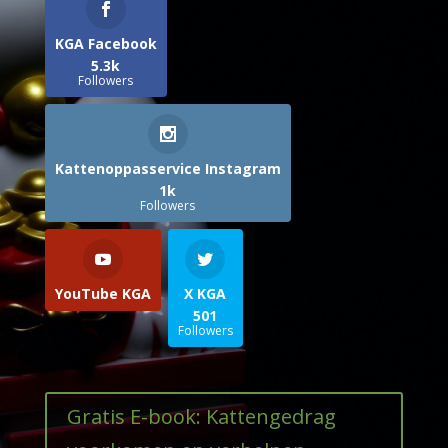
KGA Facebook
5.3k
Followers
Kattenoppasservice Instagram
1k
Followers
YouTube KGA
X KGA
501
Followers
Gratis E-book: Kattengedrag