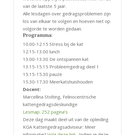
van de laatste 5 jaar.
Alle lesdagen over gedragsproblemen zijn
los van elkaar te volgen en hoeven niet op
volgorde te worden gedaan.
Programma:
10.00-12.15 Stress bij de kat
12.15-13.00 lunch
13.00-13.30 De ontspannen kat
13.15-15.15 Probleemgedrag deel 1
15.15-15.30 pauze
15.30-17.30 Meerkatshuishouden
Docent:
Marcellina Stolting, Felinocentrische
kattengedragsdeskundige
Lesmap: 252 pagina’s
Deze dag maakt deel uit van de opleiding
KGA Kattengedragsadviseur: Meer
informatie?
Volg deze link.
Indien je deze