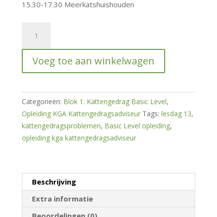
15.30-17.30 Meerkatshuishouden
Kattengedragsproblemen
voorkomen
en
Voeg toe aan winkelwagen
verhelpen
1
hoeveelheid
Categorieën:
Blok 1: Kattengedrag Basic Level
,
Opleiding KGA Kattengedragsadviseur
Tags:
lesdag 13
,
kattengedragsproblemen
,
Basic Level opleiding
,
opleiding kga kattengedragsadviseur
Beschrijving
Extra informatie
Beoordelingen (0)