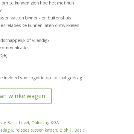
al om te kunnen zien hoe het met hun
?
ussen katten binnen- en buitenshuis
fdesrelaties te kunnen laten ontwikkelen
dschappelijk of vijandig?
 communicatie
tje)
e invloed van cognitie op sociaal gedrag
aan winkelwagen
rag Basic Level
,
Opleiding KGA
esdag 6
,
relaties tussen katten
,
Blok 1
,
Basic