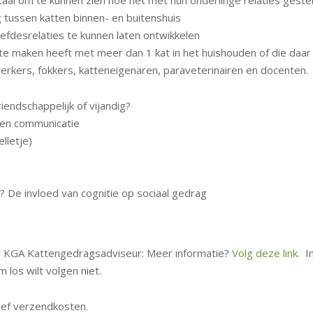
g tussen katten binnen- en buitenshuis
liefdesrelaties te kunnen laten ontwikkelen
te maken heeft met meer dan 1 kat in het huishouden of die daar 
rkers, fokkers, katteneigenaren, paraveterinairen en docenten.
iendschappelijk of vijandig?
 en communicatie
lletje)
? De invloed van cognitie op sociaal gedrag
ng KGA Kattengedragsadviseur: Meer informatie?
Volg deze link.
In
m los wilt volgen niet.
usief verzendkosten.