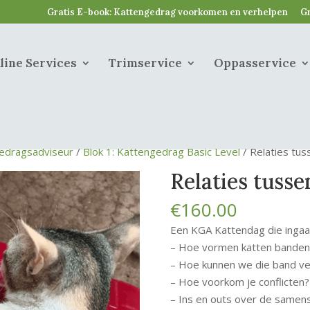
Gratis E-book: Kattengedrag voorkomen en verhelpen
Gr
line Services
Trimservice
Oppasservice
edragsadviseur
/
Blok 1: Kattengedrag Basic Level
/ Relaties tus
Relaties tusse
€
160.00
Een KGA Kattendag die inga
– Hoe vormen katten banden
– Hoe kunnen we die band ve
– Hoe voorkom je conflicten
– Ins en outs over de samens