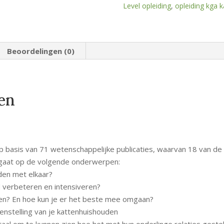
Level opleiding
,
opleiding kga 
Beoordelingen (0)
ten
 basis van 71 wetenschappelijke publicaties, waarvan 18 van de l
gaat op de volgende onderwerpen:
en met elkaar?
 verbeteren en intensiveren?
ten? En hoe kun je er het beste mee omgaan?
enstelling van je kattenhuishouden
taal om te kunnen zien hoe het met hun onderlinge relaties gestel