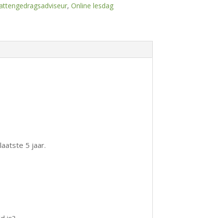
kattengedragsadviseur
,
Online lesdag
aatste 5 jaar.
d is?