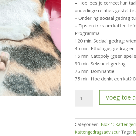
– Hoe lees je correct hun ta
onderlinge relaties gesteld is
– Onderling sociaal gedrag t
– Tips en trics om katten lie
Programma:
120 min. Sociaal gedrag: vrien
45 min. Ethologie, gedrag en
15 min. Catopoly (geen spelle
90 min. Seksueel gedrag
75 min. Dominantie
75 min. Hoe denkt een kat? D
Relaties
Voeg toe 
tussen
katten
hoeveelheid
Categorieën:
Blok 1: Kattenged
Kattengedragsadviseur
Tags:
l