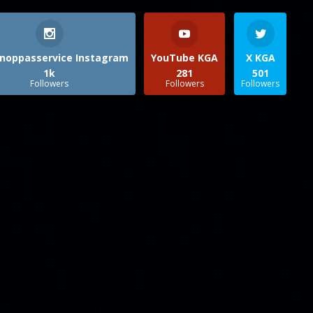
noppasservice Instagram
YouTube KGA
X KGA
1k
281
501
Followers
Followers
Followers