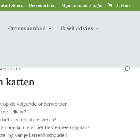
atis folders
Dierenartsen
Mijn account / login
0 Items
Cursusaanbod
Ik wil advies
sen katten
n katten
at op de volgende onderwerpen:
 met elkaar?
rbeteren en intensiveren?
? En hoe kun je er het beste mee omgaan?
telling van je kattenhuishouden