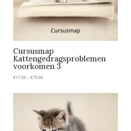
Cursusmap
Kattengedragsproblemen
voorkomen 3
Prijsklasse:
€
17.50
–
€
75.00
€17.50
tot
€75.00