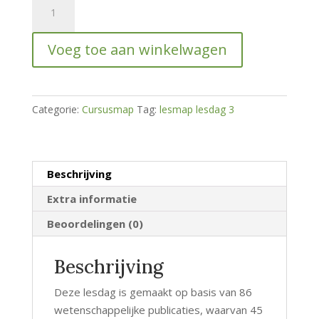
Cursusmap
Online
lesdag
Voeg toe aan winkelwagen
Kattengedragsproblemen
Specialisatie
deel
4
Categorie:
Cursusmap
Tag:
lesmap lesdag 3
(Hulpmiddelen
/
obsessief
Beschrijving
gedrag
/
Extra informatie
huisvesting)
Beoordelingen (0)
hoeveelheid
Beschrijving
Deze lesdag is gemaakt op basis van 86
wetenschappelijke publicaties, waarvan 45