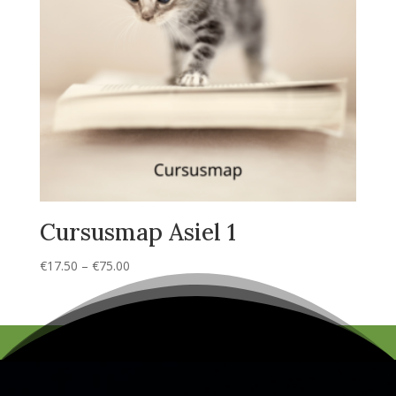
Cursusmap Asiel 1
Prijsklasse:
€
17.50
–
€
75.00
€17.50
tot
€75.00