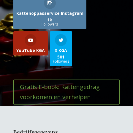
Kattenoppasservice Instagram
1k
Followers
YouTube KGA
X KGA
501
Followers
Gratis E-book: Kattengedrag
voorkomen en verhelpen
Bedrijfsgegevens