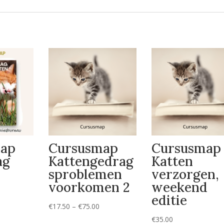
ap
Cursusmap
Cursusmap
ag
Kattengedrag
Katten
sproblemen
verzorgen,
voorkomen 2
weekend
editie
Prijsklasse:
€
17.50
–
€
75.00
€17.50
€
35.00