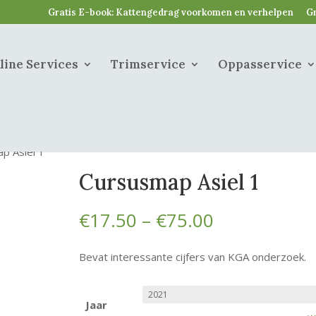
Gratis E-book: Kattengedrag voorkomen en verhelpen
Gr
line Services
Trimservice
Oppasservice
p Asiel 1
Cursusmap Asiel 1
Prijsklasse:
€
17.50
–
€
75.00
€17.50
tot
Bevat interessante cijfers van KGA onderzoek.
€75.00
Jaar