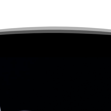
tot
€75.00