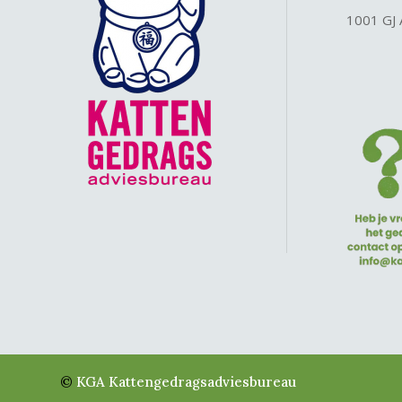
1001 GJ
©
KGA Kattengedragsadviesbureau