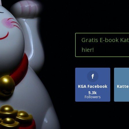
Gratis E-book Ka
hier!
KGA Facebook
Katte
5.3k
Followers