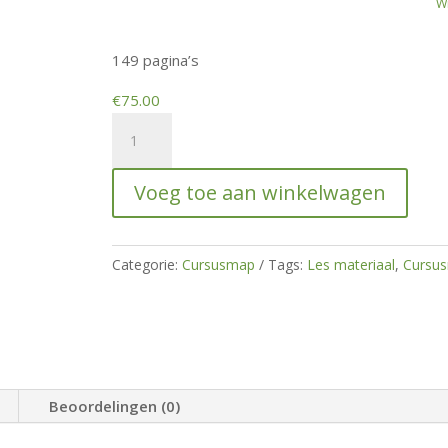
W
149 pagina’s
€
75.00
Cursusmap
Asiel
1
Voeg toe aan winkelwagen
hoeveelheid
Categorie:
Cursusmap
Tags:
Les materiaal
,
Cursu
Beoordelingen (0)