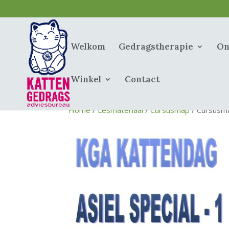
Welkom
Gedragstherapie
On
Winkel
Contact
Home
/
Lesmateriaal
/
Cursusmap
/ Cursusma