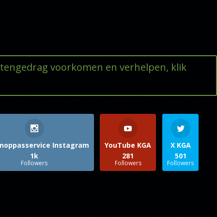
ttengedrag voorkomen en verhelpen, klik
noppasservice Instagram
YouTube KGA
X KGA
1k
281
501
Followers
Followers
Followers