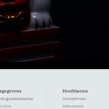
fsgegevens
Hoofdmenu
edragsadviesbureau
Gedragstherapie
 11375
Online services