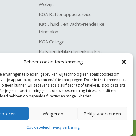
Welzijn
KGA Kattenoppasservice
Kat-, huid-, en vachtvriendelijke
trimsalon
KGA College
Katvriendelijke dierenklinieken
KGA Katteninterieurservice
Beheer cookie toestemming
 ervaringen te bieden, gebruiken wij technologieën zoals cookies om
over je apparaat op te slaan en/of te raadplegen. Door in te stemmen met
logieën kunnen wij gegevens zoals surfgedrag of unieke ID's op deze site
Als je geen toestemming geeft of uw toestemming intrekt, kan dit een
vloed hebben op bepaalde functies en mogelijkheden.
epteren
Weigeren
Bekijk voorkeuren
Cookiebeleid
Privacy verklaring
Website made by
JoSiJo / Joost van Riel