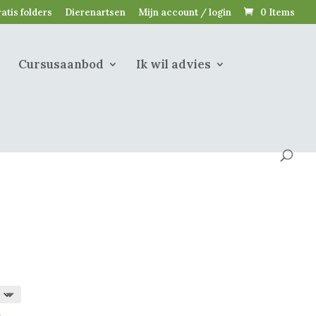
atis folders
Dierenartsen
Mijn account / login
0 Items
Cursusaanbod
Ik wil advies