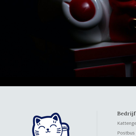
Bedrij
Katteng
Postbus