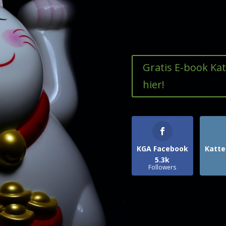
Gratis E-book Ka
hier!
KGA Facebook
Katte
5.3k
Followers