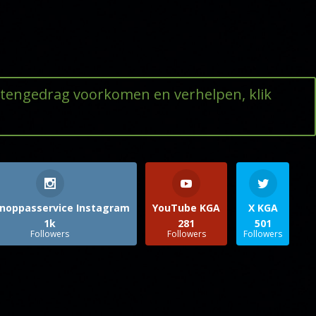
ttengedrag voorkomen en verhelpen, klik
noppasservice Instagram
YouTube KGA
X KGA
1k
281
501
Followers
Followers
Followers