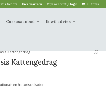
atis folders
Dierenartsen
Mijn account / login
0 Items
Cursusaanbod
Ik wil advies
Basis Kattengedrag
asis Kattengedrag
lutionair en historisch kader