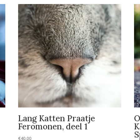
Lang Katten Praatje
O
Feromonen, deel 1
K
S
€
40.00