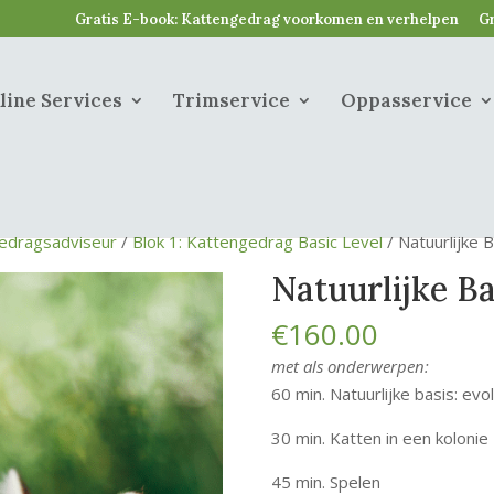
Gratis E-book: Kattengedrag voorkomen en verhelpen
Gr
line Services
Trimservice
Oppasservice
edragsadviseur
/
Blok 1: Kattengedrag Basic Level
/ Natuurlijke 
Natuurlijke B
€
160.00
met als onderwerpen:
60 min. Natuurlijke basis: evo
30 min. Katten in een kolonie
45 min. Spelen