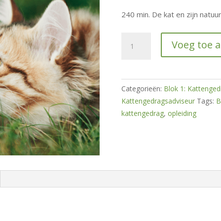
240 min. De kat en zijn natuu
Natuurlijke
Voeg toe 
Basis
Kattengedrag
hoeveelheid
Categorieën:
Blok 1: Kattenged
Kattengedragsadviseur
Tags:
B
kattengedrag
,
opleiding