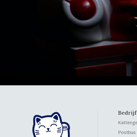
Bedrij
Katteng
Postbus