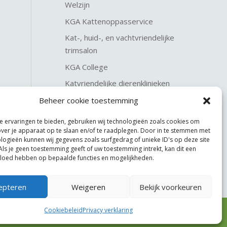
Welzijn
KGA Kattenoppasservice
Kat-, huid-, en vachtvriendelijke
trimsalon
KGA College
Katvriendelijke dierenklinieken
KGA Katteninterieurservice
Beheer cookie toestemming
 ervaringen te bieden, gebruiken wij technologieën zoals cookies om
over je apparaat op te slaan en/of te raadplegen. Door in te stemmen met
logieën kunnen wij gegevens zoals surfgedrag of unieke ID's op deze site
Als je geen toestemming geeft of uw toestemming intrekt, kan dit een
vloed hebben op bepaalde functies en mogelijkheden.
epteren
Weigeren
Bekijk voorkeuren
Cookiebeleid
Privacy verklaring
Website made by
JoSiJo / Joost van Riel