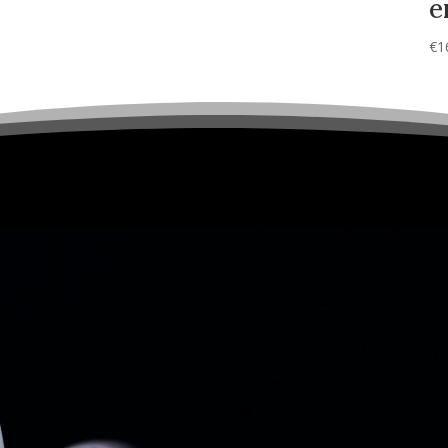
e
€
1