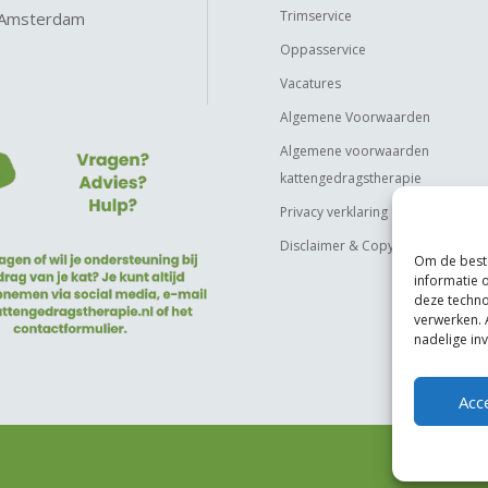
Trimservice
 Amsterdam
Oppasservice
Vacatures
Algemene Voorwaarden
Algemene voorwaarden
kattengedragstherapie
Privacy verklaring
Disclaimer & Copyright
Om de beste
informatie 
deze techno
verwerken. 
nadelige in
Acc