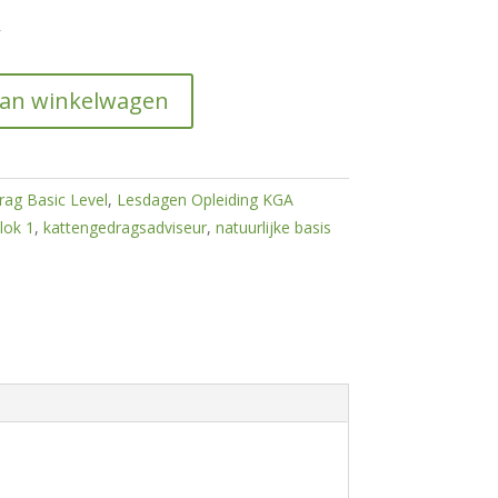
r
aan winkelwagen
rag Basic Level
,
Lesdagen Opleiding KGA
lok 1
,
kattengedragsadviseur
,
natuurlijke basis