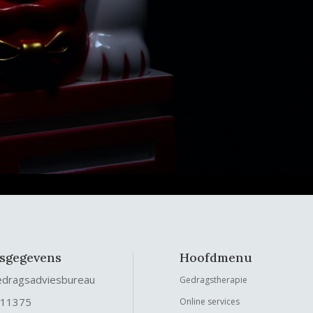
fsgegevens
Hoofdmenu
edragsadviesbureau
Gedragstherapie
 11375
Online services