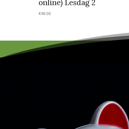
online) Lesdag 2
€
40.00