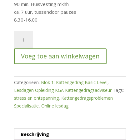
90 min. Huisvesting mkhh
ca. 7 uur, tussendoor pauzes
8.30-16.00
Online
lesdag
Kattengedragsproblemen
Voeg toe aan winkelwagen
specialisatie
deel
1
(Stress
Categorieën:
Blok 1: Kattengedrag Basic Level
,
en
Lesdagen Opleiding KGA Kattengedragsadviseur
Tags:
Ontspanning)
stress en ontspanning
,
Kattengedragsproblemen
hoeveelheid
Specialisatie
,
Online lesdag
Beschrijving