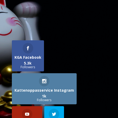
KGA Facebook
5.3k
Followers
Kattenoppasservice Instagram
1k
Followers