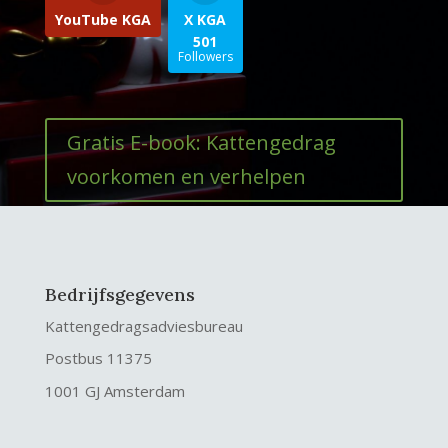
YouTube KGA
X KGA
501
Followers
Gratis E-book: Kattengedrag
voorkomen en verhelpen
Bedrijfsgegevens
Kattengedragsadviesbureau
Postbus 11375
1001 GJ Amsterdam