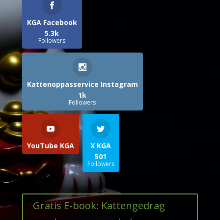
KGA Facebook
5.3k
Followers
Kattenoppasservice Instagram
1k
Followers
YouTube KGA
X KGA
501
Followers
Gratis E-book: Kattengedrag