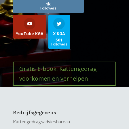
1k
Followers
YouTube KGA
X KGA
501
Followers
Gratis E-book: Kattengedrag
voorkomen en verhelpen
Bedrijfsgegevens
Kattengedragsadviesbureau