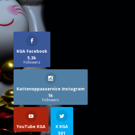
KGA Facebook
5.3k
Followers
Kattenoppasservice Instagram
1k
Followers
YouTube KGA
X KGA
501