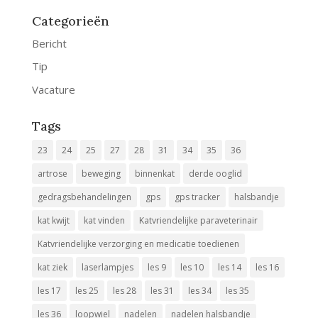
Categorieën
Bericht
Tip
Vacature
Tags
23
24
25
27
28
31
34
35
36
artrose
beweging
binnenkat
derde ooglid
gedragsbehandelingen
gps
gps tracker
halsbandje
kat kwijt
kat vinden
Katvriendelijke paraveterinair
Katvriendelijke verzorging en medicatie toedienen
kat ziek
laserlampjes
les 9
les 10
les 14
les 16
les 17
les 25
les 28
les 31
les 34
les 35
les 36
loopwiel
nadelen
nadelen halsbandje