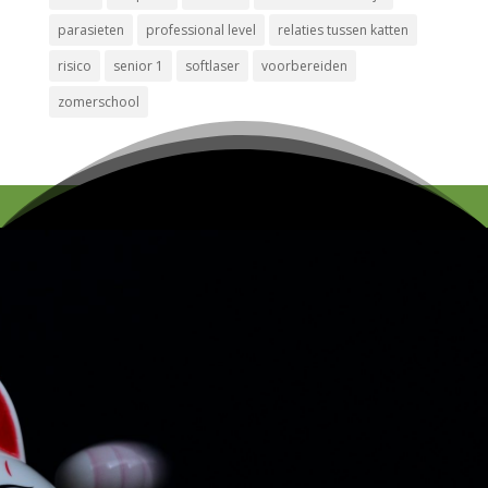
parasieten
professional level
relaties tussen katten
risico
senior 1
softlaser
voorbereiden
zomerschool