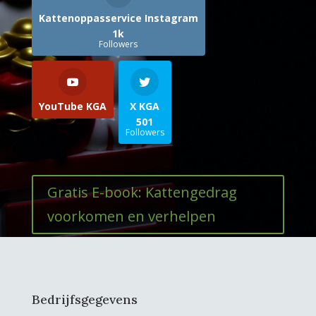
Kattenoppasservice Instagram
1k
Followers
YouTube KGA
X KGA
501
Followers
Gratis E-book: Kattengedrag
voorkomen en verhelpen
Bedrijfsgegevens