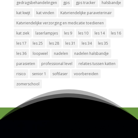
gedragsbehandelingen
gps
gps tracker
halsbandje
kat kwijt
kat vinden
Katvriendelijke paraveterinair
Katvriendelijke verzorging en medicatie toedienen
kat ziek
laserlampjes
les 9
les 10
les 14
les 16
les 17
les 25
les 28
les 31
les 34
les 35
les 36
loopwiel
nadelen
nadelen halsbandje
parasieten
professional level
relaties tussen katten
risico
senior 1
softlaser
voorbereiden
zomerschool