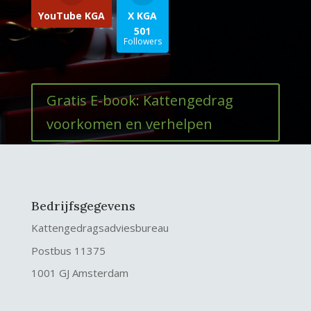
YouTube KGA
X KGA
501
Followers
Gratis E-book: Kattengedrag
voorkomen en verhelpen
Bedrijfsgegevens
Kattengedragsadviesbureau
Postbus 11375
1001 GJ Amsterdam