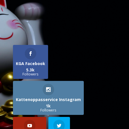
KGA Facebook
5.3k
Followers
Kattenoppasservice Instagram
1k
Followers