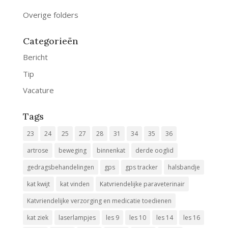
Overige folders
Categorieën
Bericht
Tip
Vacature
Tags
23
24
25
27
28
31
34
35
36
artrose
beweging
binnenkat
derde ooglid
gedragsbehandelingen
gps
gps tracker
halsbandje
kat kwijt
kat vinden
Katvriendelijke paraveterinair
Katvriendelijke verzorging en medicatie toedienen
kat ziek
laserlampjes
les 9
les 10
les 14
les 16