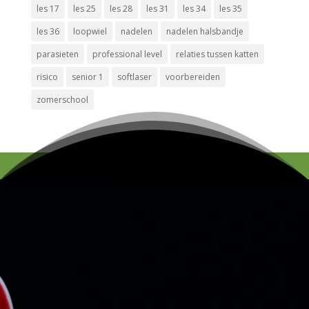
les 17
les 25
les 28
les 31
les 34
les 35
les 36
loopwiel
nadelen
nadelen halsbandje
parasieten
professional level
relaties tussen katten
risico
senior 1
softlaser
voorbereiden
zomerschool