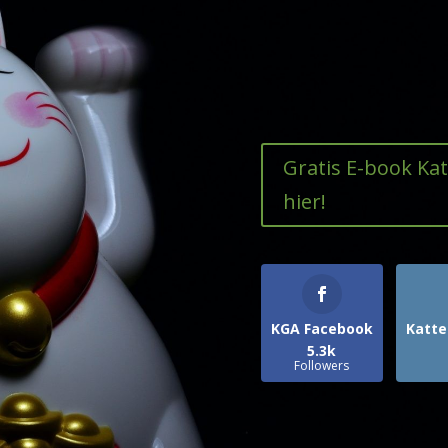
Gratis E-book Ka
hier!
KGA Facebook
Katte
5.3k
Followers