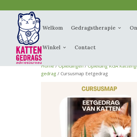
Welkom
Gedragstherapie
On
Winkel
Contact
Home
/
Opleidingen
/
Opleiding KGA Katteng
gedrag
/ Cursusmap Eetgedrag