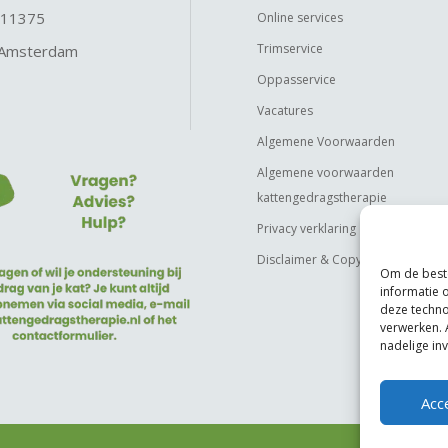
 11375
Online services
Trimservice
 Amsterdam
Oppasservice
Vacatures
Algemene Voorwaarden
Algemene voorwaarden
kattengedragstherapie
Privacy verklaring
Disclaimer & Copyright
Om de beste
informatie 
deze techno
verwerken. 
nadelige in
Acc