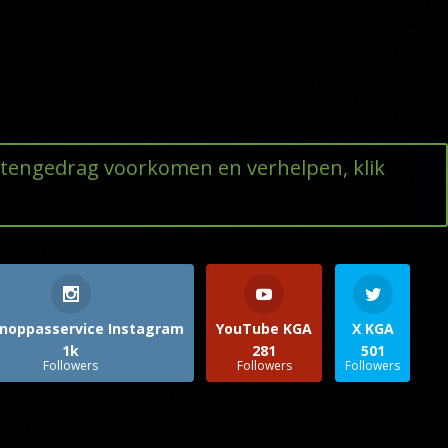
ttengedrag voorkomen en verhelpen, klik
noppasservice Instagram
YouTube KGA
X KGA
1k
281
501
Followers
Followers
Followers