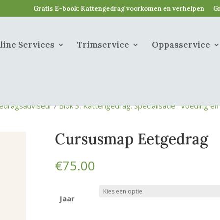
Gratis E-book: Kattengedrag voorkomen en verhelpen
Gr
line Services
Trimservice
Oppasservice
edragsadviseur
/
Blok 3: Kattengedrag: Specialisatie : Voeding en
Cursusmap Eetgedrag
€
75.00
Jaar