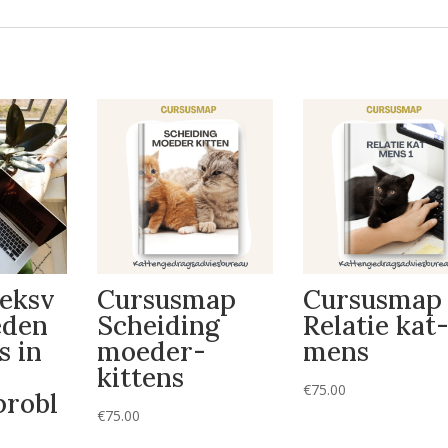
eksv
Cursusmap
Cursusmap
eden
Scheiding
Relatie kat
s in
moeder-
mens
kittens
€
75.00
probl
€
75.00