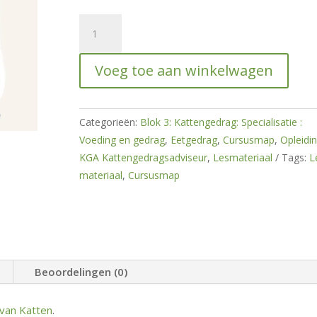
Cursusmap
Eetgedrag
hoeveelheid
Voeg toe aan winkelwagen
Categorieën:
Blok 3: Kattengedrag: Specialisatie :
Voeding en gedrag
,
Eetgedrag
,
Cursusmap
,
Opleidi
KGA Kattengedragsadviseur
,
Lesmateriaal
Tags:
L
materiaal
,
Cursusmap
Beoordelingen (0)
van Katten
.