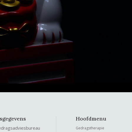
fsgegevens
Hoofdmenu
edragsadviesbureau
Gedragstherapie