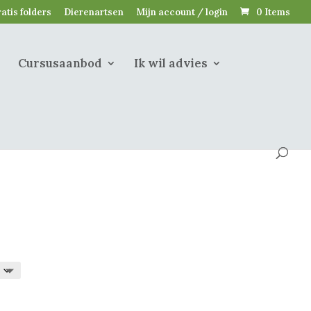
atis folders
Dierenartsen
Mijn account / login
0 Items
Cursusaanbod
Ik wil advies