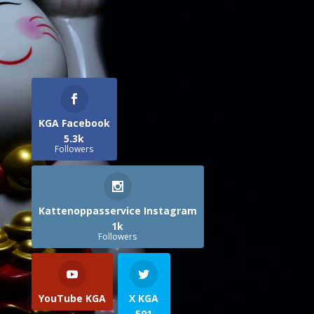
KGA Facebook
5.3k
Followers
Kattenoppasservice Instagram
1k
Followers
YouTube KGA
X KGA
501