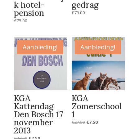
k hotel-
gedrag
pension
€
75.00
€
75.00
Aanbieding!
Aanbieding!
KGA
KGA
Kattendag
Zomerschool
Den Bosch 17
1
november
Oorspronkelijke
Huidige
€
27.50
€
7.50
2013
prijs
prijs
was:
is:
Oorspronkelijke
Huidige
€
27.50
€
7.50