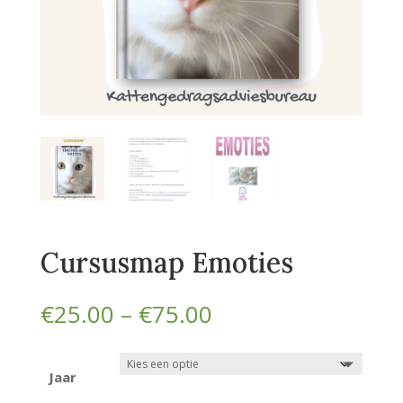
Cursusmap Emoties
Prijsklasse:
€
25.00
–
€
75.00
€25.00
tot
€75.00
Jaar