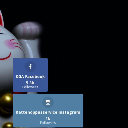
KGA Facebook
5.3k
Followers
Kattenoppasservice Instagram
1k
Followers