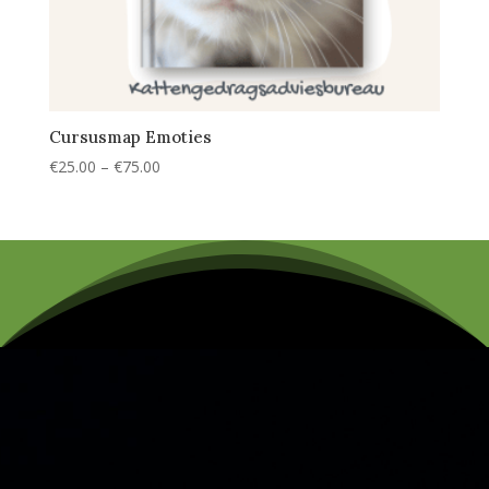
Cursusmap Emoties
Prijsklasse:
€
25.00
–
€
75.00
€25.00
tot
€75.00