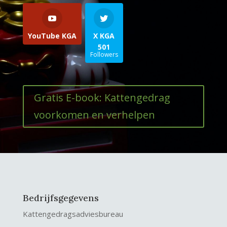
YouTube KGA
X KGA
501
Followers
Gratis E-book: Kattengedrag
voorkomen en verhelpen
Bedrijfsgegevens
Kattengedragsadviesbureau