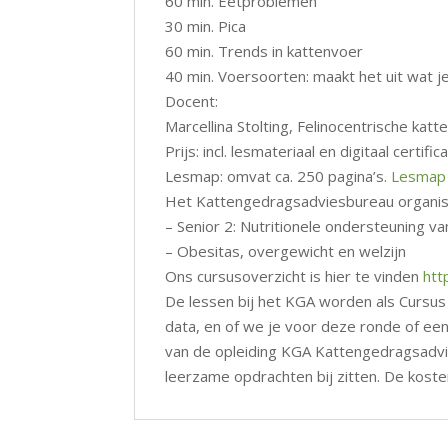
60
min. Eetproblemen
30 min. Pica
60 min. Trends in kattenvoer
40 min. Voersoorten: maakt het uit wat j
Docent:
Marcellina Stolting, Felinocentrische ka
Prijs: incl. lesmateriaal en digitaal certifi
Lesmap: omvat ca. 250 pagina’s.
Lesmap 
Het Kattengedragsadviesbureau organis
– Senior 2: Nutritionele ondersteuning v
– Obesitas, overgewicht en welzijn
Ons cursusoverzicht is hier te vinden
htt
De lessen bij het KGA worden als Cursus 
data, en of we je voor deze ronde of een
van de opleiding KGA Kattengedragsadvis
leerzame opdrachten bij zitten. De koste