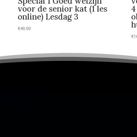
Special 1 Goed welzijn
v
voor de senior kat (1 les
4
online) Lesdag 3
o
h
€
40.00
€
1