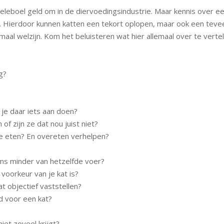
eleboel geld om in de diervoedingsindustrie. Maar kennis over ee
r. Hierdoor kunnen katten een tekort oplopen, maar ook een tevee
al welzijn. Kom het beluisteren wat hier allemaal over te vertellen
g?
n je daar iets aan doen?
 of zijn ze dat nou juist niet?
te eten? En overeten verhelpen?
s minder van hetzelfde voer?
voorkeur van je kat is?
at objectief vaststellen?
d voor een kat?
 niet zoveel krijgt?