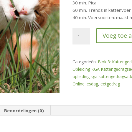
30 min. Pica
60 min. Trends in kattenvoer
40 min. Voersoorten: maakt he
Eetgedrag
Voeg toe 
van
katten
hoeveelheid
Categorieën:
Blok 3: Kattengedr
Opleiding KGA Kattengedragsa
opleiding kga kattengedragsadv
Online lesdag
,
eetgedrag
Beoordelingen (0)