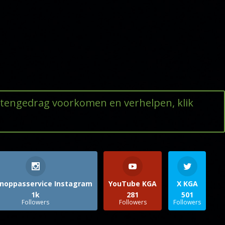
ttengedrag voorkomen en verhelpen, klik
noppasservice Instagram
YouTube KGA
X KGA
1k
281
501
Followers
Followers
Followers