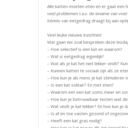
Alle katten moeten eten en er gaat een h
veel problemen t.a.v. de inname van voe
Kennis van eetgedrag draagt bij aan optima
Veel leuke nieuwe inzichten!
Wat gaan we zoal bespreken deze lesda
– Hoe selectief is een kat en waarom?
– Wat is eetgedrag eigenlijk?
– Wat als je kat het niet lekker vindt? Ku
– Kunnen katten te sociaal zijn als ze eten
– Hoe kun je als mens je kat stimuleren 
– Is een kat solitair? En met eten?
– Waarom eet een kat soms meer en som
– Hoe kun je betrouwbaar testen wat de 
– Wat vindt je kat lekker? En hoe kun je d
– Is af en toe vasten gezond of ongezon
– Heeft een kat gras nodig?
– Hoe kan je kat nog te dik zijn terwijl hij