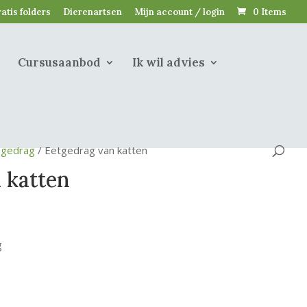
atis folders
Dierenartsen
Mijn account / login
0 Items
Cursusaanbod
Ik wil advies
n gedrag
/ Eetgedrag van katten
 katten
g