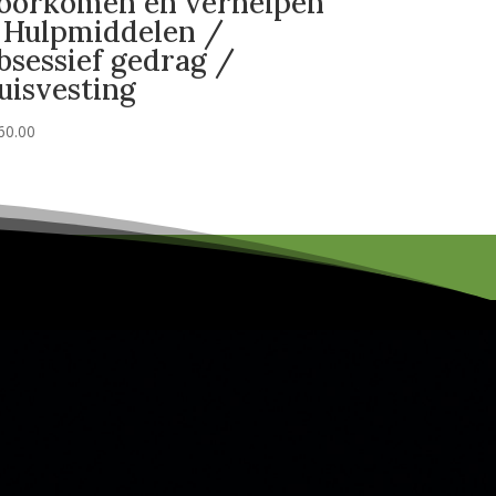
oorkomen en verhelpen
 Hulpmiddelen /
bsessief gedrag /
uisvesting
60.00