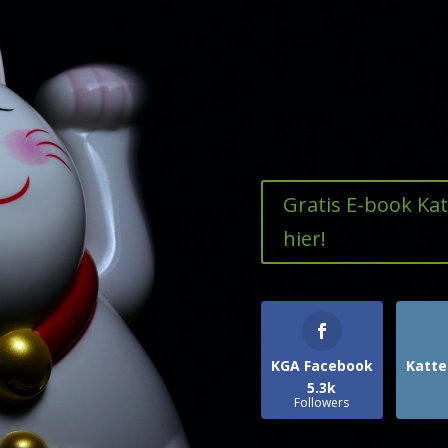
Gratis E-book Ka
hier!
KGA Facebook
Katte
5.3k
Followers