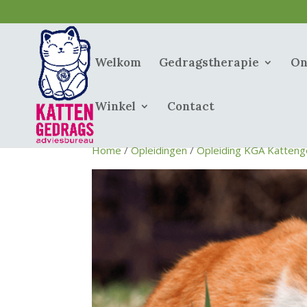
Welkom
Gedragstherapie
On
Winkel
Contact
Home
/
Opleidingen
/
Opleiding KGA Katteng