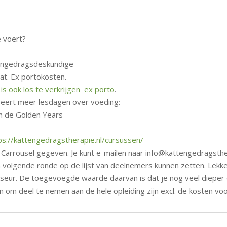
e voert?
ttengedragsdeskundige
caat. Ex portokosten.
is ook los te verkrijgen ex porto
.
eert meer lesdagen over voeding:
an de Golden Years
ps://kattengedragstherapie.nl/cursussen/
Carrousel gegeven. Je kunt e-mailen naar info@kattengedragsther
 volgende ronde op de lijst van deelnemers kunnen zetten. Lekke
eur. De toegevoegde waarde daarvan is dat je nog veel dieper o
n om deel te nemen aan de hele opleiding zijn excl. de kosten voo