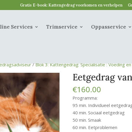
Gratis E-book: Kattengedrag voorkomen en verhelpen
Gr
line Services
Trimservice
Oppasservice
edragsadviseur
/
Blok 3: Kattengedrag: Specialisatie : Voeding e
Eetgedrag van
€
160.00
Programma:
95 min. Individueel eetgedra
40 min. Sociaal eetgedrag
50 min. Smaak
60
min. Eetproblemen