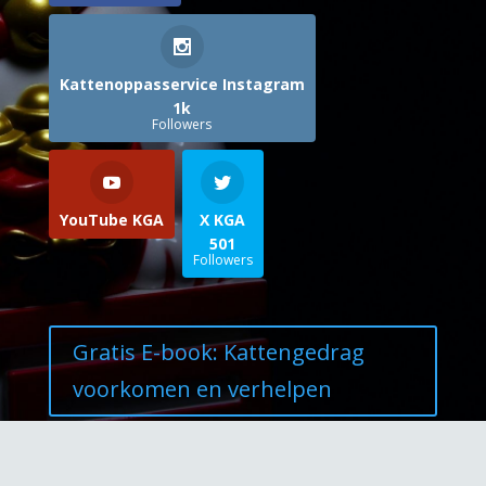
Kattenoppasservice Instagram
1k
Followers
YouTube KGA
X KGA
501
Followers
Gratis E-book: Kattengedrag
voorkomen en verhelpen