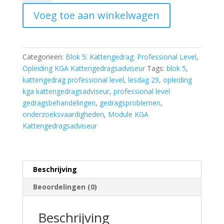
trends
Voeg toe aan winkelwagen
in
de
gedragsproblemen
hoeveelheid
Categorieën:
Blok 5: Kattengedrag: Professional Level
,
Opleiding KGA Kattengedragsadviseur
Tags:
blok 5
,
kattengedrag professional level
,
lesdag 29
,
opleiding
kga kattengedragsadviseur
,
professional level
gedragsbehandelingen
,
gedragsproblemen
,
onderzoeksvaardigheden
,
Module KGA
Kattengedragsadviseur
Beschrijving
Beoordelingen (0)
Beschrijving