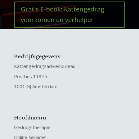
Gratis E-book: Kattengedrag
voorkomen en verhelpen
Bedrijfsgegevens
Kattengedragsadviesbureau
Postbus 11375
1001 GJ Amsterdam
Hoofdmenu
Gedragstherapie
Online services