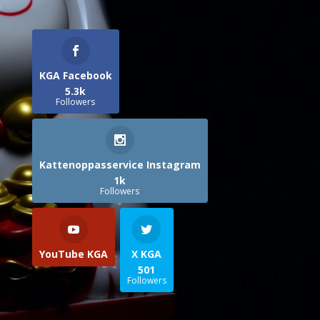
KGA Facebook
5.3k
Followers
Kattenoppasservice Instagram
1k
Followers
YouTube KGA
X KGA
501
Followers