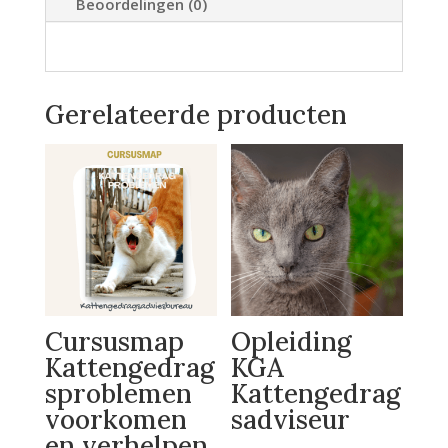
Beoordelingen (0)
Gerelateerde producten
Cursusmap
Opleiding
Kattengedrag
KGA
sproblemen
Kattengedrag
voorkomen
sadviseur
en verhelpen