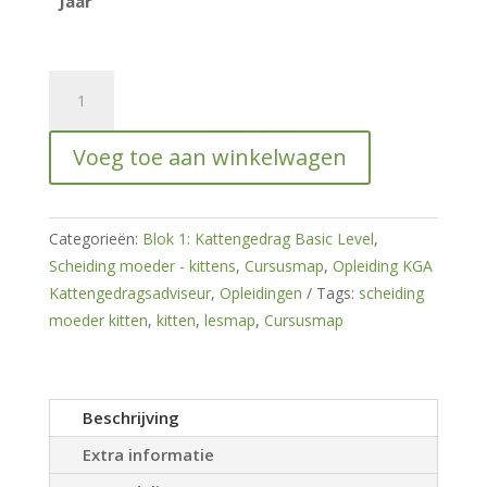
Jaar
Cursusmap
Scheiding
moeder-
Voeg toe aan winkelwagen
kittens
hoeveelheid
Categorieën:
Blok 1: Kattengedrag Basic Level
,
Scheiding moeder - kittens
,
Cursusmap
,
Opleiding KGA
Kattengedragsadviseur
,
Opleidingen
Tags:
scheiding
moeder kitten
,
kitten
,
lesmap
,
Cursusmap
Beschrijving
Extra informatie