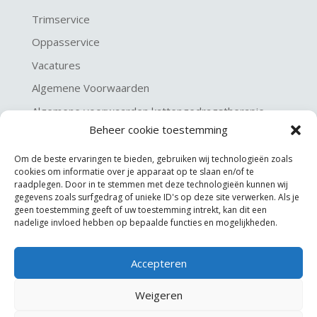
Trimservice
Oppasservice
Vacatures
Algemene Voorwaarden
Algemene voorwaarden kattengedragstherapie
Beheer cookie toestemming
Privacy verklaring
Disclaimer & Copyright
Om de beste ervaringen te bieden, gebruiken wij technologieën zoals
cookies om informatie over je apparaat op te slaan en/of te
raadplegen. Door in te stemmen met deze technologieën kunnen wij
gegevens zoals surfgedrag of unieke ID's op deze site verwerken. Als je
geen toestemming geeft of uw toestemming intrekt, kan dit een
nadelige invloed hebben op bepaalde functies en mogelijkheden.
Accepteren
©
KGA Kattengedragsadviesbureau
Weigeren
Website made by
JoSiJo / Joost van Riel