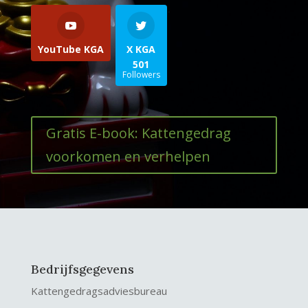
YouTube KGA
X KGA
501
Followers
Gratis E-book: Kattengedrag
voorkomen en verhelpen
Bedrijfsgegevens
Kattengedragsadviesbureau