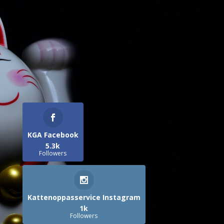
KGA Facebook
5.3k
Followers
Kattenoppasservice Instagram
1k
Followers