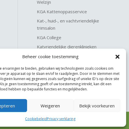
Welzijn
KGA Kattenoppasservice
Kat-, huid-, en vachtvriendelijke
trimsalon
KGA College
Katvriendelijke dierenklinieken
KGA Katteninterieurservice
Beheer cookie toestemming
 ervaringen te bieden, gebruiken wij technologieën zoals cookies om
over je apparaat op te slaan en/of te raadplegen. Door in te stemmen met
logieën kunnen wij gegevens zoals surfgedrag of unieke ID's op deze site
Als je geen toestemming geeft of uw toestemming intrekt, kan dit een
vloed hebben op bepaalde functies en mogelijkheden.
epteren
Weigeren
Bekijk voorkeuren
Cookiebeleid
Privacy verklaring
Website made by
JoSiJo / Joost van Riel