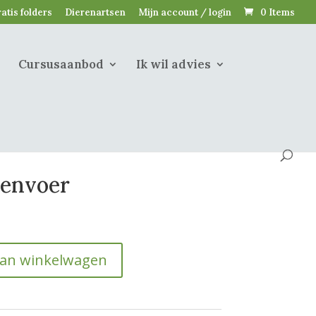
atis folders
Dierenartsen
Mijn account / login
0 Items
Cursusaanbod
Ik wil advies
tenvoer
aan winkelwagen