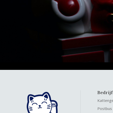
Bedrij
Katteng
Postbus