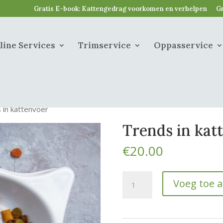
Gratis E-book: Kattengedrag voorkomen en verhelpen
Gr
line Services
Trimservice
Oppasservice
 in kattenvoer
Trends in kat
€
20.00
Trends
Voeg toe 
in
kattenvoer
hoeveelheid