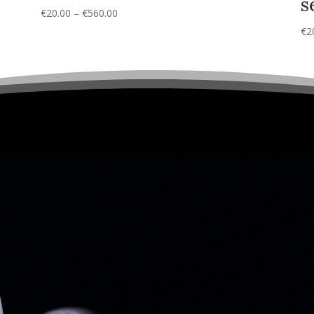
s
Prijsklasse:
€
20.00
–
€
560.00
€20.00
€
2
tot
€560.00