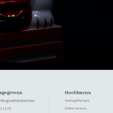
fsgegevens
Hoofdmenu
edragsadviesbureau
Gedragstherapie
 11375
Online services