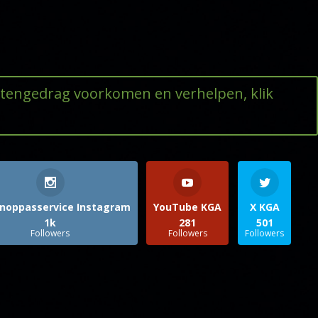
ttengedrag voorkomen en verhelpen, klik
noppasservice Instagram
YouTube KGA
X KGA
1k
281
501
Followers
Followers
Followers