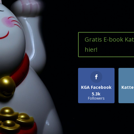
Gratis E-book Ka
hier!
KGA Facebook
Katte
5.3k
Followers