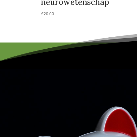
neurowetenschap
€
20.00