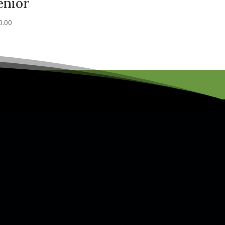
enior
0.00