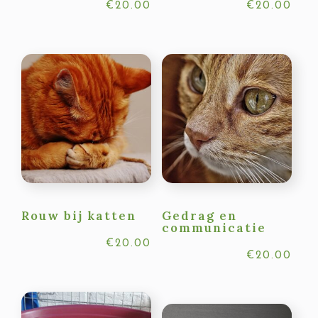
€
20.00
€
20.00
Rouw bij katten
Gedrag en
communicatie
€
20.00
€
20.00