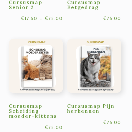
Cursusmap
Cursusmap
Senior 2
Eetgedrag
Prijsklasse:
€
17.50
–
€
75.00
€
75.00
€17.50
tot
€75.00
Cursusmap
Cursusmap Pijn
Scheiding
herkennen
moeder-kittens
€
75.00
€
75.00