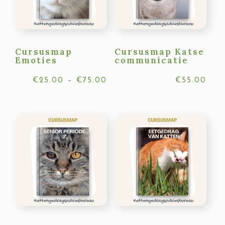
Cursusmap
Cursusmap Katse
Emoties
communicatie
Prijsklasse:
€
25.00
–
€
75.00
€
55.00
€25.00
tot
€75.00