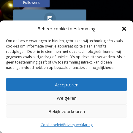
Followers
Beheer cookie toestemming
Kattenoppasservice Instagram
1k
Followers
Om de beste ervaringen te bieden, gebruiken wij technologieën zoals
cookies om informatie over je apparaat op te slaan en/of te
raadplegen. Door in te stemmen met deze technologieën kunnen wij
gegevens zoals surfgedrag of unieke ID's op deze site verwerken. Als je
geen toestemming geeft of uw toestemming intrekt, kan dit een
YouTube KGA
X KGA
nadelige invloed hebben op bepaalde functies en mogelijkheden.
501
Followers
Accepteren
Weigeren
Gratis E-book: Kattengedrag
voorkomen en verhelpen
Bekijk voorkeuren
Cookiebeleid
Privacy verklaring