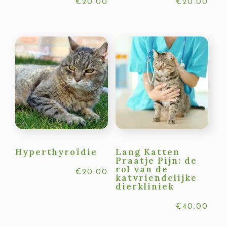
€
20.00
€
20.00
Hyperthyroïdie
Lang Katten
Praatje Pijn: de
rol van de
€
20.00
katvriendelijke
dierkliniek
€
40.00