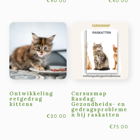
€
40.00
€
40.00
Ontwikkeling
Cursusmap
eetgedrag
Rasdag:
kittens
Gezondheids- en
gedragsprobleme
n bij raskatten
€
20.00
€
75.00