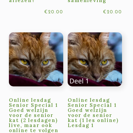
aflezen?
samenleving
€
20.00
€
20.00
Online lesdag
Online lesdag
Senior Special 1
Senior Special 1
Goed welzijn
Goed welzijn
voor de senior
voor de senior
kat (2 lesdagen)
kat (1 les online)
live, maar ook
Lesdag 1
online te volgen