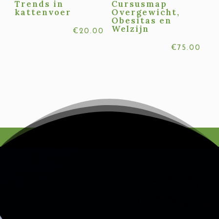
Trends in
Cursusmap
kattenvoer
Overgewicht,
Obesitas en
Welzijn
€
20.00
€
75.00