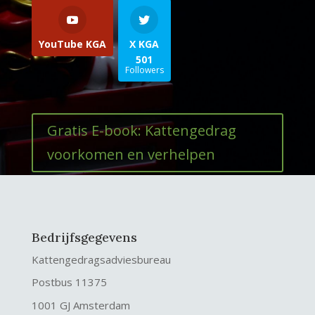
YouTube KGA
X KGA
501
Followers
Gratis E-book: Kattengedrag
voorkomen en verhelpen
Bedrijfsgegevens
Kattengedragsadviesbureau
Postbus 11375
1001 GJ Amsterdam