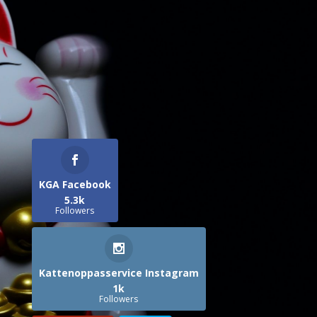
KGA Facebook
5.3k
Followers
Kattenoppasservice Instagram
1k
Followers