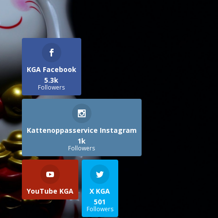
KGA Facebook
5.3k
Followers
Kattenoppasservice Instagram
1k
Followers
YouTube KGA
X KGA
501
Followers