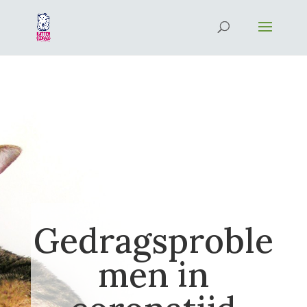
Gedragsproble
men in