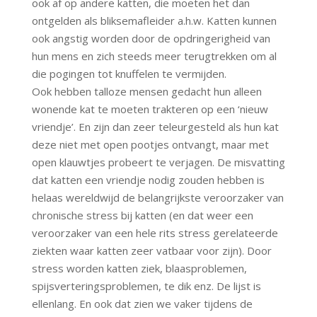
ook af op andere katten, die moeten het dan
ontgelden als bliksemafleider a.h.w. Katten kunnen
ook angstig worden door de opdringerigheid van
hun mens en zich steeds meer terugtrekken om al
die pogingen tot knuffelen te vermijden.
Ook hebben talloze mensen gedacht hun alleen
wonende kat te moeten trakteren op een ‘nieuw
vriendje’. En zijn dan zeer teleurgesteld als hun kat
deze niet met open pootjes ontvangt, maar met
open klauwtjes probeert te verjagen. De misvatting
dat katten een vriendje nodig zouden hebben is
helaas wereldwijd de belangrijkste veroorzaker van
chronische stress bij katten (en dat weer een
veroorzaker van een hele rits stress gerelateerde
ziekten waar katten zeer vatbaar voor zijn). Door
stress worden katten ziek, blaasproblemen,
spijsverteringsproblemen, te dik enz. De lijst is
ellenlang. En ook dat zien we vaker tijdens de