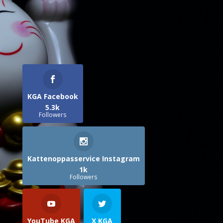
KGA Facebook
5.3k
Followers
Kattenoppasservice Instagram
1k
Followers
YouTube KGA
X KGA