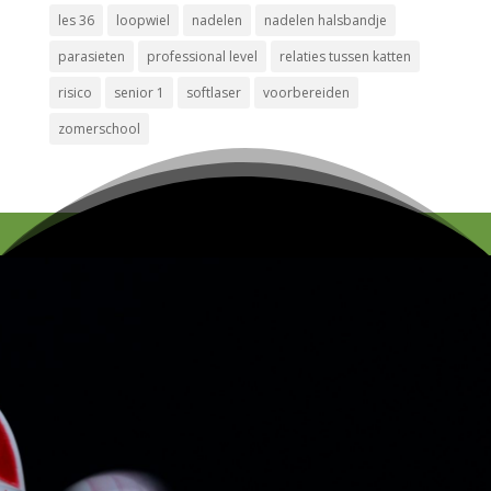
les 36
loopwiel
nadelen
nadelen halsbandje
parasieten
professional level
relaties tussen katten
risico
senior 1
softlaser
voorbereiden
zomerschool