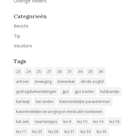
Overige folders
Categorieën
Bericht
Tip
Vacature
Tags
23
24
25
27
28
31
34
35
36
artrose
beweging
binnenkat
derde ooglid
gedragsbehandelingen
gps
gps tracker
halsbandje
kat kwijt
kat vinden
Katvriendelijke paraveterinair
Katvriendelijke verzorging en medicatie toedienen
kat ziek
laserlampjes
les 9
les 10
les 14
les 16
les 17
les 25
les 28
les 31
les 34
les 35