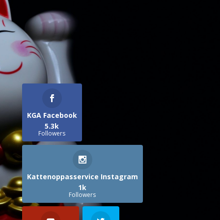
KGA Facebook
5.3k
Followers
Kattenoppasservice Instagram
1k
Followers