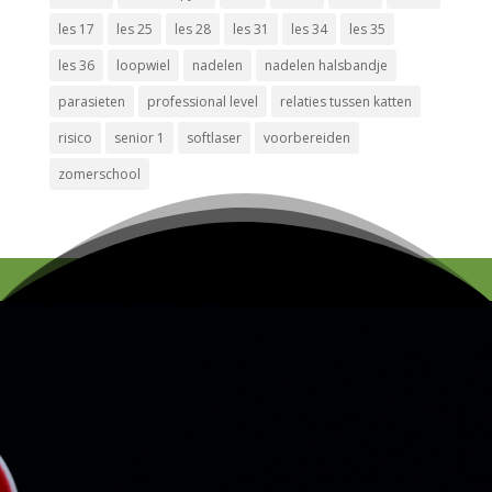
les 17
les 25
les 28
les 31
les 34
les 35
les 36
loopwiel
nadelen
nadelen halsbandje
parasieten
professional level
relaties tussen katten
risico
senior 1
softlaser
voorbereiden
zomerschool