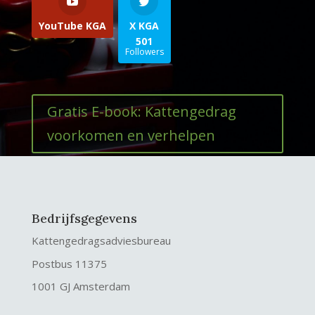
YouTube KGA
X KGA
501
Followers
Gratis E-book: Kattengedrag
voorkomen en verhelpen
Bedrijfsgegevens
Kattengedragsadviesbureau
Postbus 11375
1001 GJ Amsterdam