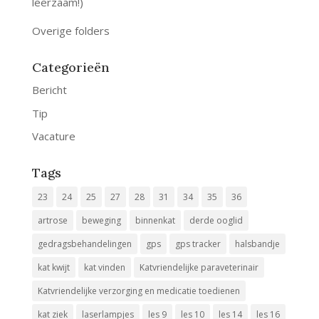
leerzaam!)
Overige folders
Categorieën
Bericht
Tip
Vacature
Tags
23
24
25
27
28
31
34
35
36
artrose
beweging
binnenkat
derde ooglid
gedragsbehandelingen
gps
gps tracker
halsbandje
kat kwijt
kat vinden
Katvriendelijke paraveterinair
Katvriendelijke verzorging en medicatie toedienen
kat ziek
laserlampjes
les 9
les 10
les 14
les 16