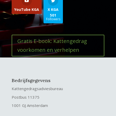
YouTube KGA
X KGA
501
Followers
Gratis E-book: Kattengedrag
voorkomen en verhelpen
Bedrijfsgegevens
Kattengedragsadviesbureau
Postbus 11375
1001 GJ Amsterdam