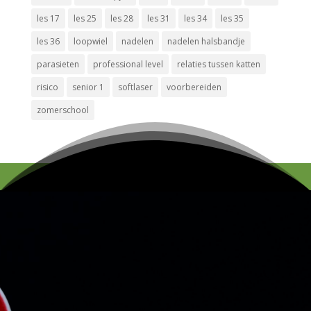
les 17
les 25
les 28
les 31
les 34
les 35
les 36
loopwiel
nadelen
nadelen halsbandje
parasieten
professional level
relaties tussen katten
risico
senior 1
softlaser
voorbereiden
zomerschool