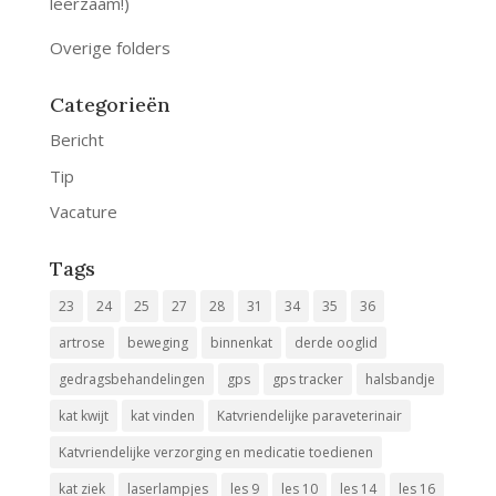
leerzaam!)
Overige folders
Categorieën
Bericht
Tip
Vacature
Tags
23
24
25
27
28
31
34
35
36
artrose
beweging
binnenkat
derde ooglid
gedragsbehandelingen
gps
gps tracker
halsbandje
kat kwijt
kat vinden
Katvriendelijke paraveterinair
Katvriendelijke verzorging en medicatie toedienen
kat ziek
laserlampjes
les 9
les 10
les 14
les 16