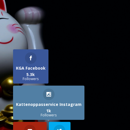
KGA Facebook
5.3k
Followers
Kattenoppasservice Instagram
1k
Followers